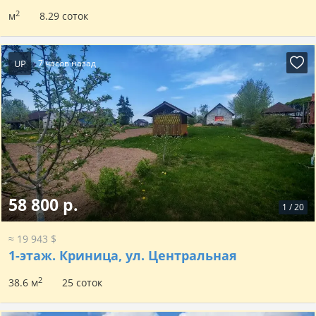
2
м
8.29 соток
UP
7 часов назад
58 800 р.
1
/
20
≈ 19 943 $
1-этаж.
Криница, ул. Центральная
2
38.6 м
25 соток