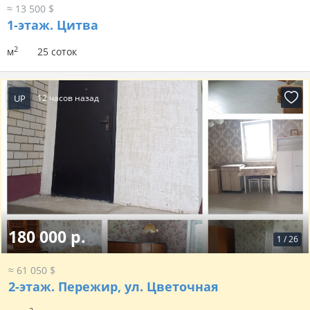
≈ 13 500 $
1-этаж.
Цитва
2
м
25 соток
UP
12 часов назад
180 000 р.
1
/
26
≈ 61 050 $
2-этаж.
Пережир, ул. Цветочная