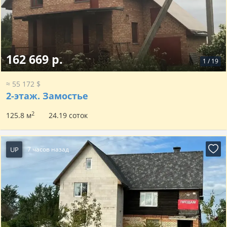
162 669 р.
1
/
19
≈ 55 172 $
2-этаж.
Замостье
2
125.8 м
24.19 соток
UP
7 часов назад