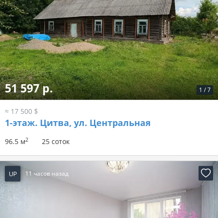
51 597 р.
1
/
7
≈ 17 500 $
1-этаж.
Цитва, ул. Центральная
2
96.5 м
25 соток
UP
11 часов назад