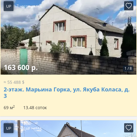
UP
7 часов назад
163 600 р.
1
/
8
≈ 55 488 $
2-этаж.
Марьина Горка, ул. Якуба Коласа, д.
3
2
69 м
13.48 соток
UP
7 часов назад