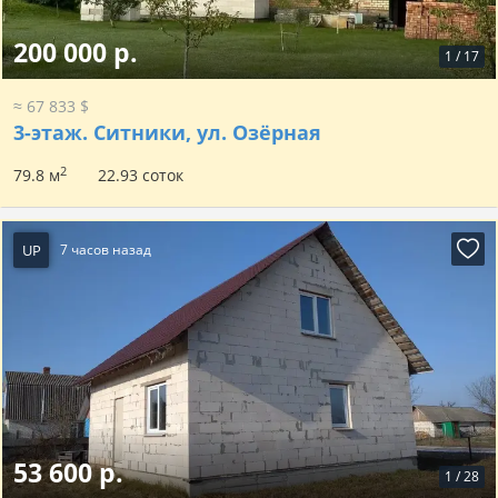
200 000 р.
1
/
17
≈ 67 833 $
3-этаж.
Ситники, ул. Озёрная
2
79.8 м
22.93 соток
UP
7 часов назад
53 600 р.
1
/
28