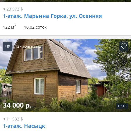
≈ 23 572 $
1-этаж.
Марьина Горка, ул. Осенняя
2
122 м
10.02 соток
UP
12 часов назад
34 000 р.
1
/
18
≈ 11 532 $
1-этаж.
Насыцк