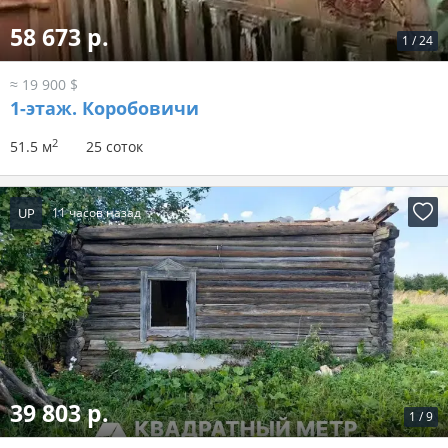
58 673 р.
1
/
24
≈ 19 900 $
1-этаж.
Коробовичи
2
51.5 м
25 соток
UP
11 часов назад
39 803 р.
1
/
9