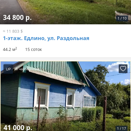
34 800 р.
1
/
10
≈ 11 803 $
1-этаж.
Едлино, ул. Раздольная
2
44.2 м
15 соток
UP
6 часов назад
41 000 р.
1
/
17