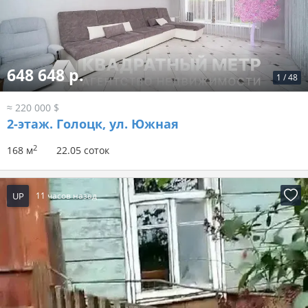
648 648 р.
1
/
48
≈ 220 000 $
2-этаж.
Голоцк, ул. Южная
2
168 м
22.05 соток
UP
11 часов назад