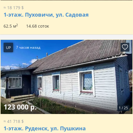
≈ 18 179 $
1-этаж.
Пуховичи, ул. Садовая
2
62.5 м
14.68 соток
UP
7 часов назад
123 000 р.
1
/
25
≈ 41 718 $
1-этаж.
Руденск, ул. Пушкина