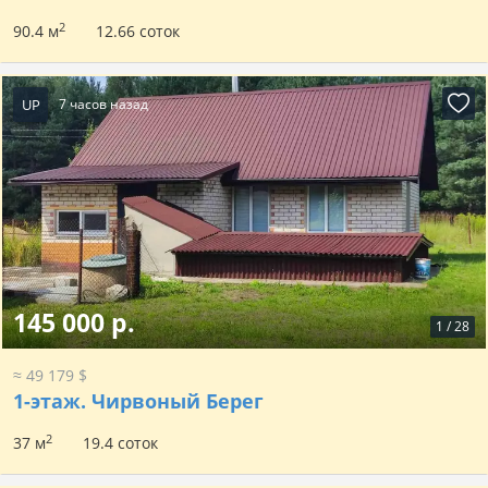
2
90.4 м
12.66 соток
UP
7 часов назад
145 000 р.
1
/
28
≈ 49 179 $
1-этаж.
Чирвоный Берег
2
37 м
19.4 соток