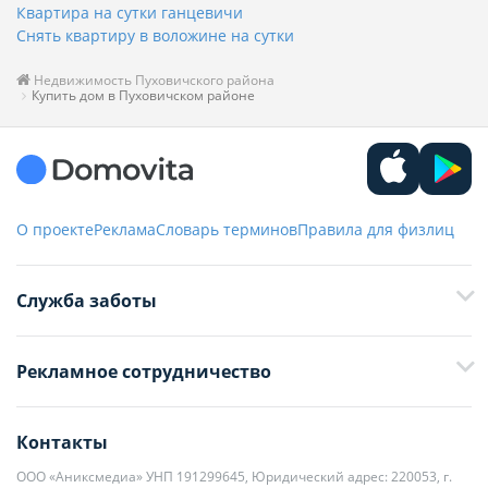
Квартира на сутки ганцевичи
Снять квартиру в воложине на сутки
Недвижимость Пуховичского района
Купить дом в Пуховичском районе
О проекте
Реклама
Словарь терминов
Правила для физлиц
Служба заботы
+375 29 376-13-70
Рекламное сотрудничество
+375 33 376-13-70
editor@domovita.by
+375 29 563-15-61 Кристина Филюта
Контакты
kb@domovita.by
+375 29 179-11-28 Владислав Гладченко
ООО «Аниксмедиа» УНП 191299645, Юридический адрес: 220053, г.
Мы принимаем звонки и отвечаем на письма в будние дни с 9:00 до