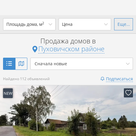
2
Площадь дома, м
Цена
Еще...
Ваш город -
district Пуховичский
район
?
Продажа домов в
от
до
от
до
Пуховичском районе
Да
Выбрать город
р. за всё
Сначала новые
Показать 112 объявлений
Подписаться
Найдено 112 объявлений
Показать 112 объявлений
NEW
5 часов назад