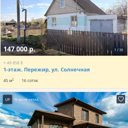
147 000 р.
1
/
36
≈ 49 858 $
1-этаж.
Пережир, ул. Солнечная
2
45 м
16 соток
UP
9 часов назад