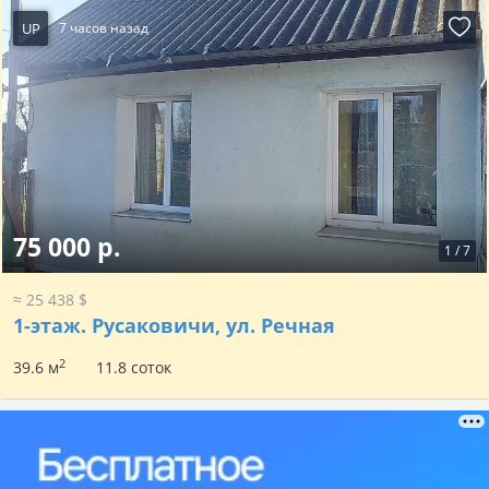
UP
7 часов назад
75 000 р.
1
/
7
≈ 25 438 $
1-этаж.
Русаковичи, ул. Речная
2
39.6 м
11.8 соток