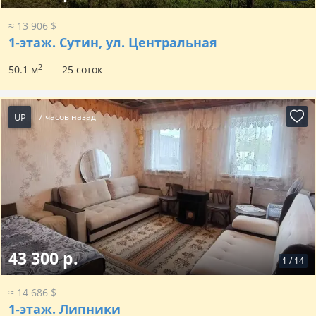
≈ 13 906 $
1-этаж.
Сутин, ул. Центральная
2
50.1 м
25 соток
UP
7 часов назад
43 300 р.
1
/
14
≈ 14 686 $
1-этаж.
Липники