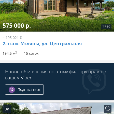
575 000 р.
1
/
26
≈ 195 021 $
2-этаж.
Узляны, ул. Центральная
2
194.5 м
15 соток
Новые объявления по этому фильтру прямо в
вашем Viber
Подписаться
UP
9 часов назад