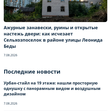
Ажурные занавески, руины и открытые
настежь двери: как исчезает
Сельхозпоселок в районе улицы Леонида
Беды
Бронирование квартиры
7.08.2026
Последние новости
Отправьте запрос, чтобы забронировать
Урбан-стайл на 19 этаже: нашли просторную
Количество гостей
однушку с панорамным видом и воздушным
дизайном
7.08.2026
Заезд
Взрослые
-
0
+
НАСТРОЙТЕ ПАРАМЕТРЫ
НАСТРОЙТЕ ПАРАМЕТРЫ