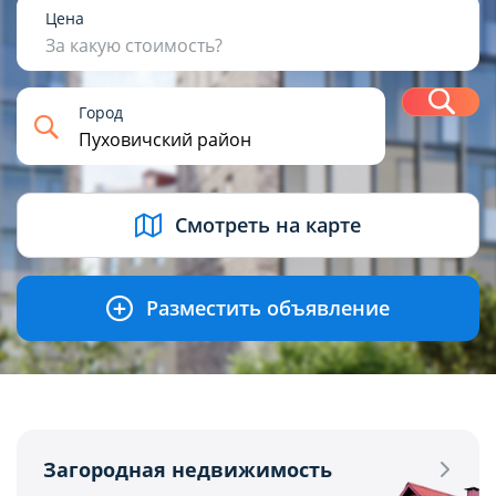
1
2
3
4+
Цена
За какую стоимость?
Н
Город
USD
BYN
EUR
RUB
Смотреть на карте
Разместить объявление
Загородная недвижимость