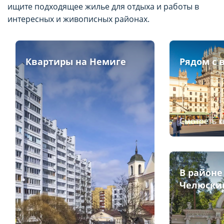
ищите подходящее жилье для отдыха и работы в
интересных и живописных районах.
Квартиры на Немиге
Рядом с 
Смотреть 
В районе
Челюски