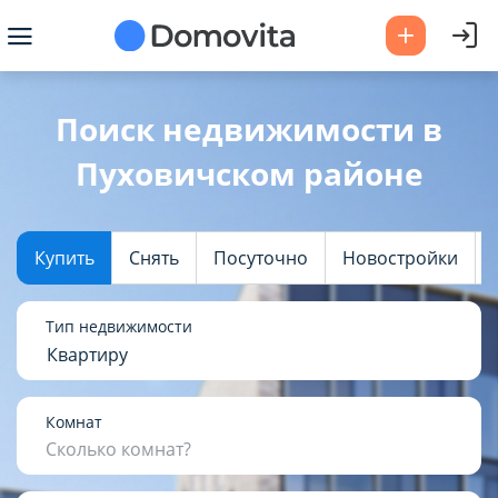
Ваш город -
Пуховичский район
?
Поиск недвижимости в
Пуховичском районе
Да
Выбрать город
Купить
Снять
Посуточно
Новостройки
Тип недвижимости
Квартиру
Комнат
Сколько комнат?