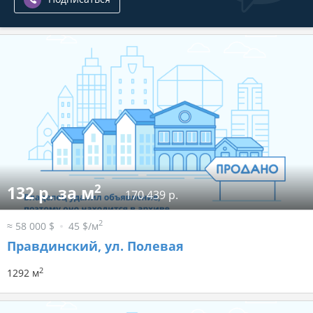
2
132 р. за м
170 439 р.
2
≈ 58 000 $
45 $/м
Правдинский, ул. Полевая
2
1292 м