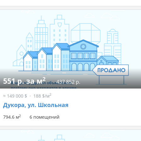
2
551 р. за м
437 852 р.
2
≈ 149 000 $
188 $/м
Дукора, ул. Школьная
2
794.6 м
6 помещений