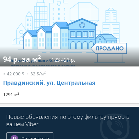
2
94 р. за м
123 421 р.
2
≈ 42 000 $
32 $/м
Правдинский, ул. Центральная
2
1291 м
Новые объявления по этому фильтру прямо в
вашем Viber
Подписаться