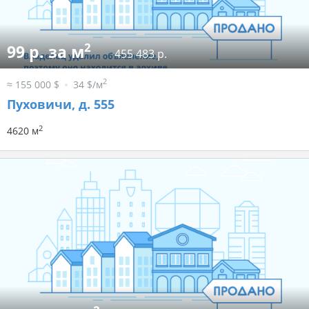
2
99 р. за м
455 483 р.
2
≈ 155 000 $
34 $/м
Пуховичи, д. 555
2
4620 м