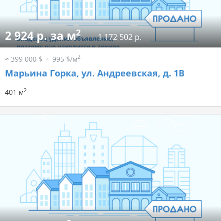
2
2 924 р. за м
1 172 502 р.
2
≈ 399 000 $
995 $/м
Марьина Горка, ул. Андреевская, д. 1В
2
401 м