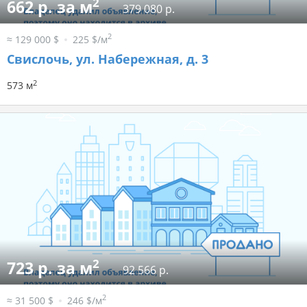
2
662 р. за м
379 080 р.
2
≈ 129 000 $
225 $/м
Свислочь, ул. Набережная, д. 3
2
573 м
2
723 р. за м
92 566 р.
2
≈ 31 500 $
246 $/м