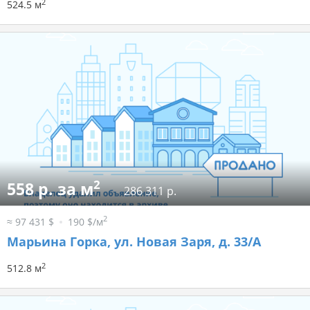
2
524.5 м
2
558 р. за м
286 311 р.
2
≈ 97 431 $
190 $/м
Марьина Горка, ул. Новая Заря, д. 33/А
2
512.8 м