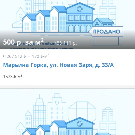
2
500 р. за м
786 111 р.
2
≈ 267 512 $
170 $/м
Марьина Горка, ул. Новая Заря, д. 33/А
2
1573.6 м