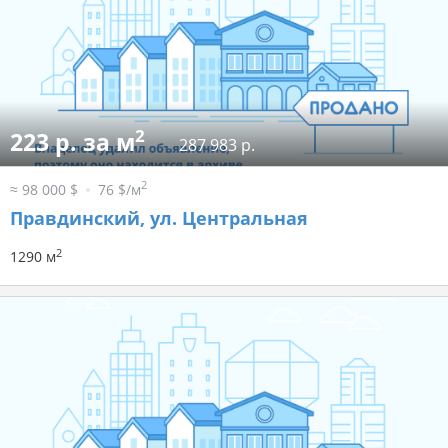
2
223 р. за м
287 983 р.
2
≈ 98 000 $
76 $/м
Правдинский, ул. Центральная
2
1290 м