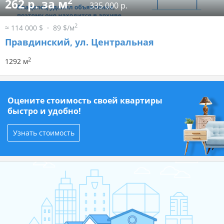
2
262 р. за м
335 000 р.
2
≈ 114 000 $
89 $/м
Правдинский, ул. Центральная
2
1292 м
Оцените стоимость своей квартиры
быстро и удобно!
Узнать стоимость