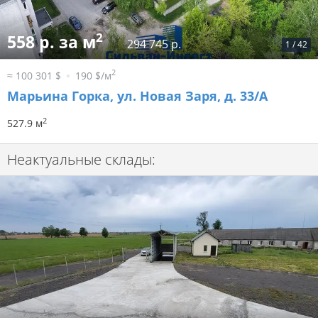
2
558 р. за м
294 745 р.
1
/
42
2
≈ 100 301 $
190 $/м
Марьина Горка, ул. Новая Заря, д. 33/А
2
527.9 м
Неактуальные склады: