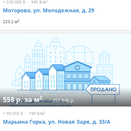
2
≈ 230 000 $
940 $/м
Моторово, ул. Молодежная, д. 29
2
223.2 м
2
558 р. за м
292 846 р.
2
≈ 99 655 $
190 $/м
Марьина Горка, ул. Новая Заря, д. 33/А