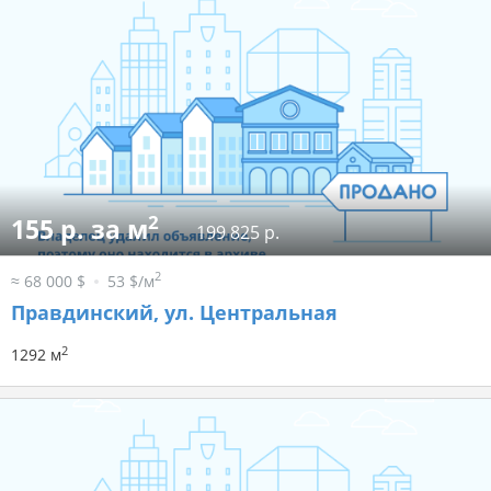
2
155 р. за м
199 825 р.
2
≈ 68 000 $
53 $/м
Правдинский, ул. Центральная
2
1292 м