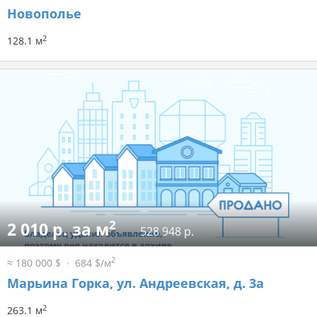
Новополье
2
128.1 м
2
2 010 р. за м
528 948 р.
2
≈ 180 000 $
684 $/м
Марьина Горка, ул. Андреевская, д. 3а
2
263.1 м