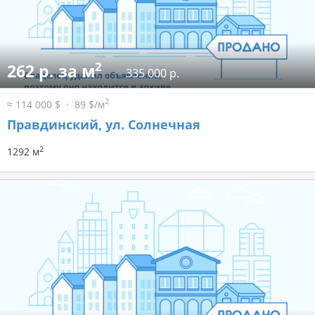
2
262 р. за м
335 000 р.
2
≈ 114 000 $
89 $/м
Правдинский, ул. Солнечная
2
1292 м