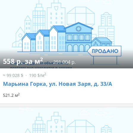
2
558 р. за м
291 004 р.
2
≈ 99 028 $
190 $/м
Марьина Горка, ул. Новая Заря, д. 33/А
2
521.2 м