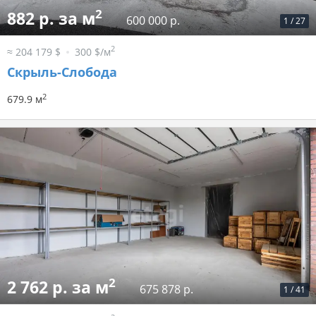
2
882 р. за м
600 000 р.
1
/
27
2
≈ 204 179 $
300 $/м
Скрыль-Слобода
2
679.9 м
2
2 762 р. за м
675 878 р.
1
/
41