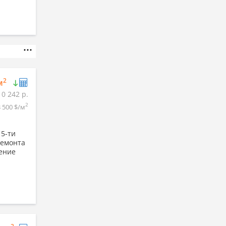
2
м
10 242 р.
2
3 500 $/м
 5-ти
ремонта
ление