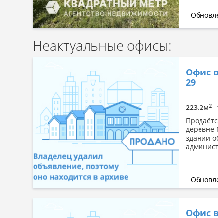
Обновле
Неактуальные офисы:
Офис в
29
2
223.2м
Продаётс
деревне 
здании о
админист
Обновле
Офис в