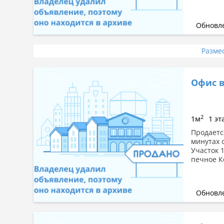
Обновле
Разме
Офис в
2
1м
1 эт
Продаетс
минутах 
Участок 
печное К
Обновле