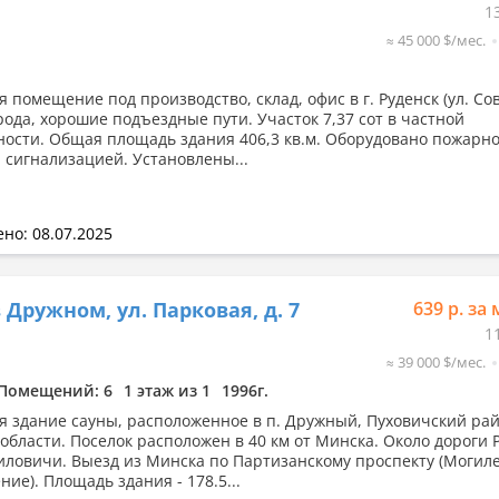
1
≈ 45 000 $/мес.
 помещение под производство, склад, офис в г. Руденск (ул. Сов
рода, хорошие подъездные пути. Участок 7,37 сот в частной
ности. Общая площадь здания 406,3 кв.м. Оборудовано пожарно
 сигнализацией. Установлены...
но: 08.07.2025
 Дружном, ул. Парковая, д. 7
639 р. за 
1
≈ 39 000 $/мес.
Помещений: 6
1 этаж из 1
1996г.
я здание сауны, расположенное в п. Дружный, Пуховичский ра
области. Поселок расположен в 40 км от Минска. Около дороги 
ловичи. Выезд из Минска по Партизанскому проспекту (Могил
ие). Площадь здания - 178.5...