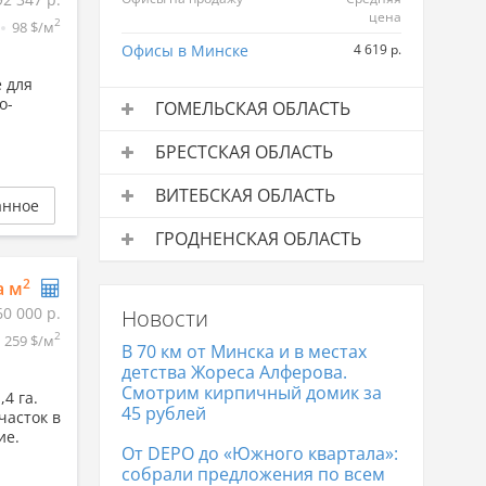
цена
2
98 $/м
Офисы в Минске
4 619 р.
е для
о-
ГОМЕЛЬСКАЯ ОБЛАСТЬ
Офисы на продажу
Средняя
БРЕСТСКАЯ ОБЛАСТЬ
цена
Офисы на продажу
Средняя
Офисы в Гомеле
1 958 р.
ВИТЕБСКАЯ ОБЛАСТЬ
цена
анное
Офисы в Жлобине
1 753 р.
Офисы на продажу
Средняя
Офисы в Бресте
3 337 р.
ГРОДНЕНСКАЯ ОБЛАСТЬ
цена
Офисы на продажу
Средняя
Офисы в Витебске
2 041 р.
2
а м
цена
60 000 р.
Новости
Офисы в Гродно
3 347 р.
2
259 $/м
В 70 км от Минска и в местах
детства Жореса Алферова.
Смотрим кирпичный домик за
4 га.
45 рублей
часток в
ие.
От DEPO до «Южного квартала»:
собрали предложения по всем