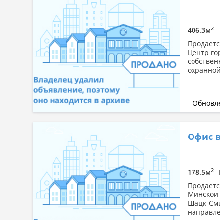
2
406.3м
Продается
Центр го
собствен
охранной
Обновле
Офис в
2
178.5м
Продаетс
Минской 
Шацк-Сми
направлен