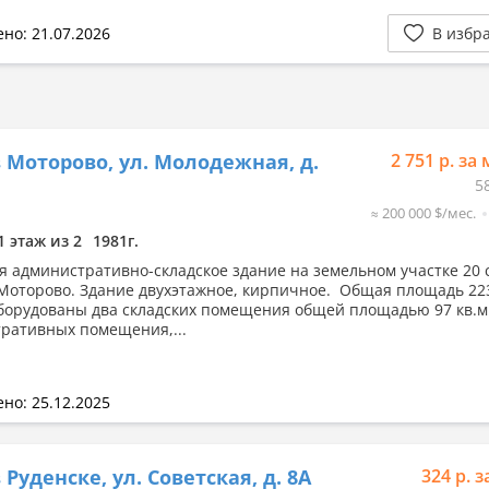
но: 21.07.2026
В избр
 Моторово, ул. Молодежная, д.
2 751 р. за 
5
≈ 200 000 $/мес.
1 этаж из 2
1981г.
я административно-складское здание на земельном участке 20 с
Моторово. Здание двухэтажное, кирпичное. Общая площадь 223
борудованы два складских помещения общей площадью 97 кв.м.
ративных помещения,...
но: 25.12.2025
 Руденске, ул. Советская, д. 8А
324 р. з