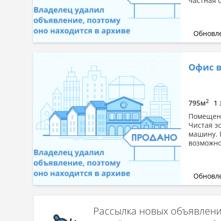
частная 
Обновле
Офис в
2
795м
1 
Помещени
Чистая з
машину. 
возможно
Обновле
Рассылка новых объявлен