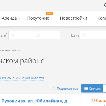
Аренда
Посуточно
Новостройки
Ком
2
от
до
от
ь, м
Цена
вичском районе
чском районе
Офисы в Минской области
Telegram
Подписаться
Список
Viber
 Пуховичах, ул. Юбилейная, д.
288 р. з
2