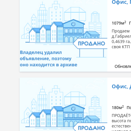
Офис, 
2
1079м
Продаем 
д.Габриел
0,4639 га
своя КТП 
Обновле
Офис,
2
180м
П
ПРОДАЁТС
высота п
естествен