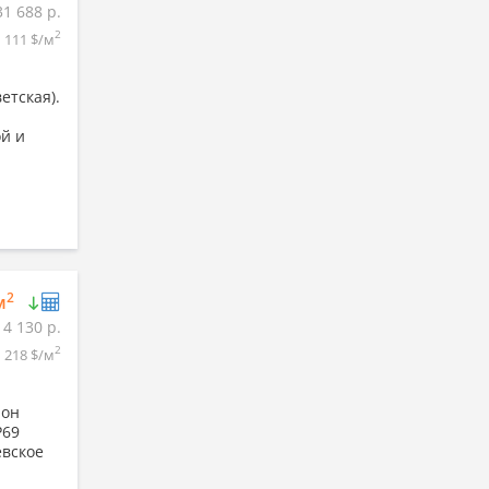
31 688 р.
2
111 $/м
етская).
й и
2
м
14 130 р.
2
218 $/м
йон
Р69
евское