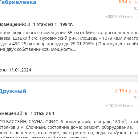
Габриелевка
814 р. з
8
≈ 300 000 $/мес.
Помещений: 3
1 этаж из 1
1984г.
производственное помещение 55 км от Минска, расположенное
евка, Шацкий с/с, Пуховичский р-н. Площадь – 1079 кв.м Участо
, доля 49/125 (договор аренды до 29.01.2060г.) Преимущества об
на двух собственников, мощность...
но: 11.01.2024
 Дружный
2 195 р. з
3
≈ 135 000 $/мес.
омещений: 6
1 этаж из 1
Я БАССЕЙН, САУНА, ОФИС. 6 помещений, площадь 180 м², этаж 1
отолков 3 м, блочный, состояние дома: ремонт, оборудование,
ное освещение, отопление, электричество, вода, сан/узел - ест