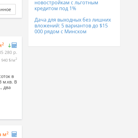
новостройкам с льготным
кредитом под 1%
анное
Дача для выходных без лишних
вложений: 5 вариантов до $15
000 рядом с Минском
2
м
85 280 р.
2
940 $/м
оток в
 м.кв. В
, два
2
а м