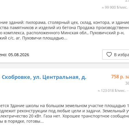
≈ 99 900 $/мес.
ение зданий: пилорама, столярный цех, склад, контора, и здани
ства памятников и изделий из бетона Продажа производственн
го комплекса, расположенного Минская обл., Пуховичский р-н,
ий с/с, аг. Пуховичи площадью...
но: 05.08.2026
В избр
 Скобровке, ул. Центральная, д.
758 р. з
3
≈ 123 018 $/мес.
я Здание школы на большом земельном участке площадью 1,
одлежит реконструкции под любые цели и задачи. Земельный у
Электричество 20 кВт. Газа нет. Хорошее транспортное сообщен
 в порядке, готовы...