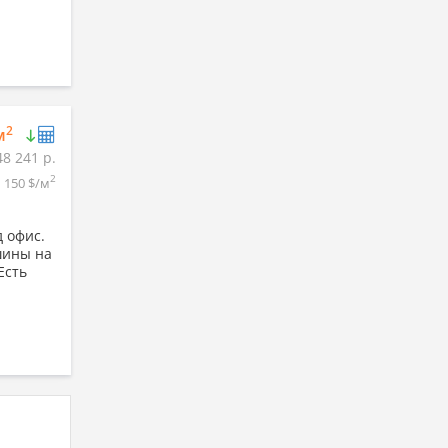
2
м
48 241 р.
2
150 $/м
 офис.
шины на
Есть