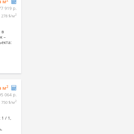
2
а м
77 919 р.
2
278 $/м
 в
к –
ъекта:
2
а м
95 064 р.
2
750 $/м
 / 1,
ь,