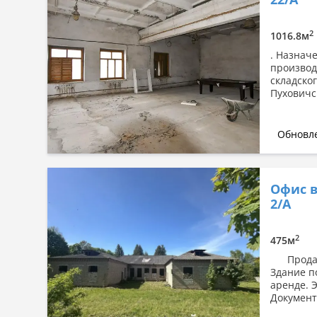
Сначала дорогие
По площади: большая → малая
2
1016.8м
По площади: малая → большая
. Назнач
производ
складско
Пуховичск
Обновле
Офис в
2/А
2
475м
Продаетс
Здание п
аренде. 
Документы