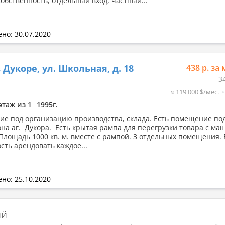
собственность, отдельный вход, частный...
но: 30.07.2020
 Дукоре, ул. Школьная, д. 18
438 р. за 
3
≈ 119 000 $/мес.
этаж из 1
1995г.
е под организацию производства, склада. Есть помещение под
она аг. Дукора. Есть крытая рампа для перегрузки товара с ма
Площадь 1000 кв. м. вместе с рампой. 3 отдельных помещения. 
сть арендовать каждое...
но: 25.10.2020
ий