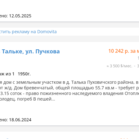
но: 12.05.2025
стить рекламу на Domovita
 Тальке, ул. Пучкова
10 242 р. за 
≈ 3 500 $/мес.
аж из 1
1950г.
я дом с земельным участком в д. Талька Пуховичского района, в
от ж/д. Дом бревенчатый, общей площадью 55.7 кв.м - требует 
13.15 соток - право пожизненного наследуемого владения Отоп
олодец, погреб В пешей...
но: 18.06.2024