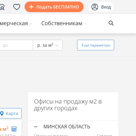
Подать БЕСПЛАТНО
Вход
мерческая
Собственникам
2
до
р. за м
Еще
параметры
Офисы на продажу м2 в
других городах
Карта
МИНСКАЯ ОБЛАСТЬ
2
а м
92 347 р.
Офисы на продажу
Средняя