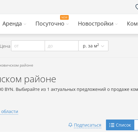
Аренда
Посуточно
Новостройки
Ком
2
от
до
р. за м
Цена
уховичском районе
чском районе
00 BYN. Выбирайте из 1 актуальных предложений о продаже ком
 области
Telegram
Подписаться
Список
Viber