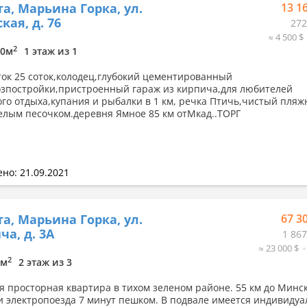
а, Марьина Горка, ул.
13 1
кая, д. 76
272
≈ 4 500 $
2
10м
1 этаж из 1
ток 25 соток,колодец,глубокий цементированный
озпостройки,пристроенный гараж из кирпича,для любителей
го отдыха,купания и рыбалки в 1 км, речка Птичь,чистый пля
белым песочком.деревня Ямное 85 км отМкад..ТОРГ
но: 21.09.2021
а, Марьина Горка, ул.
67 3
ча, д. 3А
1 867
≈ 23 000 $
2
7м
2 этаж из 3
я просторная квартира в тихом зеленом районе. 55 км до Минск
и электропоезда 7 минут пешком. В подвале имеется индивидуа