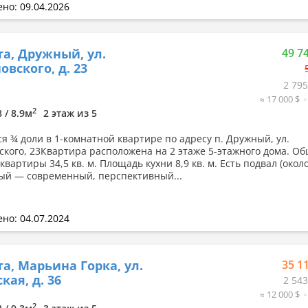
но: 09.04.2026
а, Дружный, ул.
49 7
вского, д. 23
2 795
≈ 17 000 $
2
8 / 8.9м
2 этаж из 5
я ¾ доли в 1-комнатной квартире по адресу п. Дружный, ул.
кого, 23Квартира расположена на 2 этаже 5-этажного дома. О
вартиры 34,5 кв. м. Площадь кухни 8,9 кв. м. Есть подвал (около
ый — современный, перспективный...
но: 04.07.2024
а, Марьина Горка, ул.
35 1
кая, д. 36
2 543
≈ 12 000 $
2