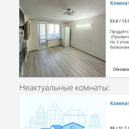
Комнат
Сначала дешевые
Сначала дорогие
По комнатности: большая →
53.8 / 13.
малая
Продаётс
По комнатности: малая →
(Пухович
большая
На 3 этаж
балконам)
По площади: большая → малая
По площади: малая → большая
Обновле
Неактуальные комнаты:
Комнат
88 / 31.7 