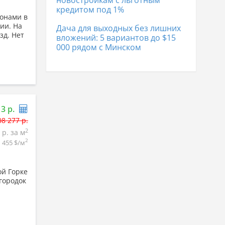
новостройкам с льготным
кредитом под 1%
конами в
ии. На
Дача для выходных без лишних
зд. Нет
вложений: 5 вариантов до $15
000 рядом с Минском
13 р.
08 277 р.
2
 р. за м
2
455 $/м
ой Горке
городок