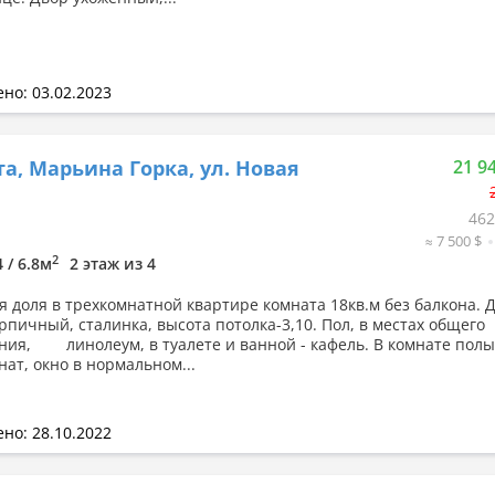
но: 03.02.2023
а, Марьина Горка, ул. Новая
21 9
462
≈ 7 500 $
2
4 / 6.8м
2 этаж из 4
я доля в трехкомнатной квартире комната 18кв.м без балкона. 
рпичный, сталинка, высота потолка-3,10. Пол, в местах общего
ния, линолеум, в туалете и ванной - кафель. В комнате полы 
нат, окно в нормальном...
но: 28.10.2022