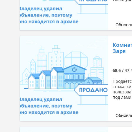
Обновле
Комнат
Заря
68.6 / 47.
Продаётс
этажа, ки
пользова
под лами
Обновле