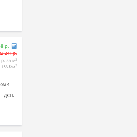
48 р.
22 241 р.
2
 р. за м
2
158 $/м
Дом 4
- ДСП,