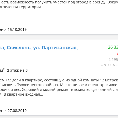
 есть возможность получить участок под огород в аренду. Вокру
я зеленая территория,...
но: 15.10.2019
а, Свислочь, ул. Партизанская,
26 3
2 195
≈ 9 000 $
2
9м
2 этаж из 3
ем 1/2 доли в квартире, состоящую из одной комнаты 12 метров
Свислочь Пуховического района. Место живое и очень красивое
слочь и лес. Хороший и милый ремонт в комнате, сделанный с
я. В квартире входная...
но: 27.08.2019