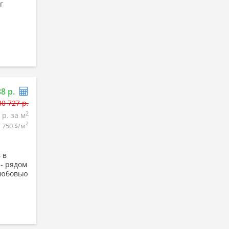
г
38 р.
30 727 р.
2
 р. за м
2
750 $/м
 в
 - рядом
 любовью