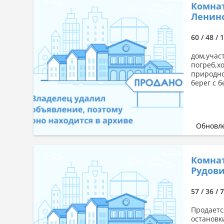
Комнат
Ленинс
60 / 48 / 
дом,учас
погреб,х
природно
берег с 
Обновле
Комнат
Рудови
57 / 36 / 
Продаетс
остановк