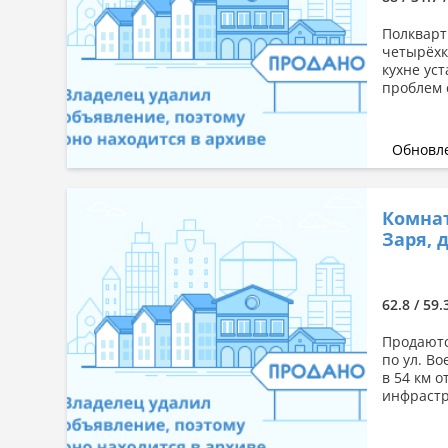
Полкварт
четырёхк
кухне ус
проблем 
Обновле
Комнат
Заря, д
62.8 / 59
Продаютс
по ул. В
в 54 км 
инфрастр