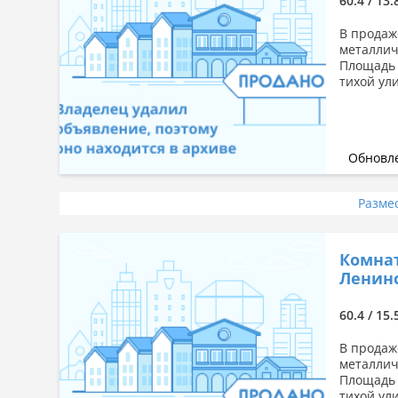
60.4 / 13.
В продаж
металлич
Площадь 
тихой ули
Обновле
Разме
Комнат
Ленинс
60.4 / 15.
В продаж
металлич
Площадь 
тихой ули