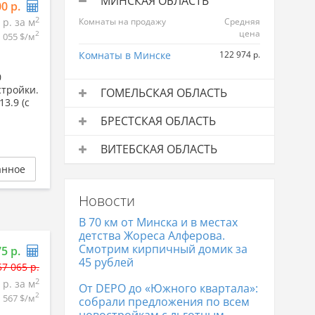
МИНСКАЯ ОБЛАСТЬ
00 р.
2
 р. за м
Комнаты на продажу
Средняя
цена
2
1 055 $/м
Комнаты в Минске
122 974 р.
0
стройки.
ГОМЕЛЬСКАЯ ОБЛАСТЬ
3.9 (c
Комнаты на продажу
Средняя
БРЕСТСКАЯ ОБЛАСТЬ
цена
Комнаты на продажу
Средняя
Комнаты в Гомеле
58 948 р.
ВИТЕБСКАЯ ОБЛАСТЬ
цена
анное
Комнаты на продажу
Средняя
Комнаты в Бресте
98 866 р.
цена
Новости
Комнаты в Витебске
47 778 р.
В 70 км от Минска и в местах
детства Жореса Алферова.
Смотрим кирпичный домик за
75 р.
45 рублей
57 065 р.
2
 р. за м
От DEPO до «Южного квартала»:
2
567 $/м
собрали предложения по всем