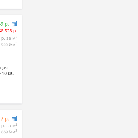
49 р.
58 528 р.
2
 р. за м
2
955 $/м
бщая
 10 кв.
17 р.
2
 р. за м
2
869 $/м