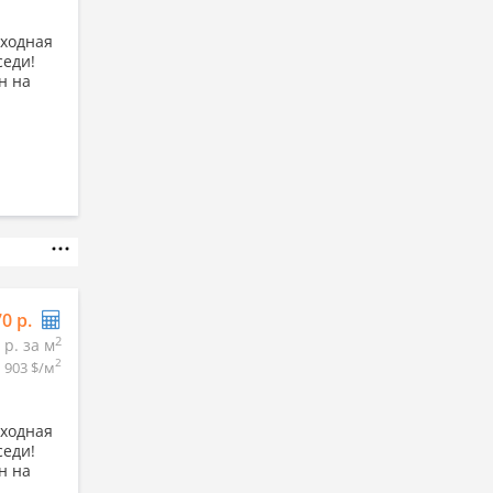
входная
седи!
н на
70 р.
2
 р. за м
2
903 $/м
входная
седи!
н на