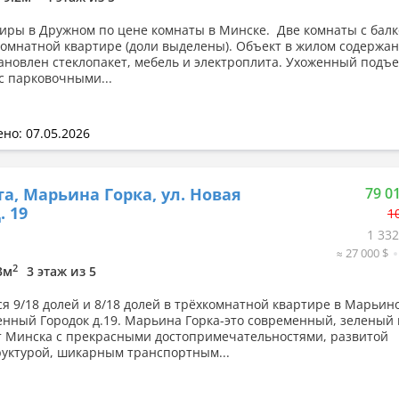
иры в Дружном по цене комнаты в Минске. Две комнаты с бал
омнатной квартире (доли выделены). Объект в жилом содержан
тановлен стеклопакет, мебель и электроплита. Ухоженный подъе
с парковочными...
но: 07.05.2026
а, Марьина Горка, ул. Новая
79 0
. 19
1
1 332
≈ 27 000 $
2
.3м
3 этаж из 5
я 9/18 долей и 8/18 долей в трёхкомнатной квартире в Марьин
оенный Городок д.19. Марьина Горка-это современный, зеленый 
от Минска с прекрасными достопримечательностями, развитой
уктурой, шикарным транспортным...