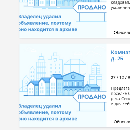
кладовая,
ухоженна
Обновле
Комнат
д. 25
27 / 12 / 
Предлага
посёлке 
река Сви
и для себ
Обновле