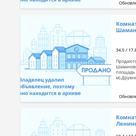
Обновле
Комнат
Шамано
34.5 / 17.
Продаютс
Шамановс
площадь к
м).Дружн
Обновле
Комнат
Ленинс