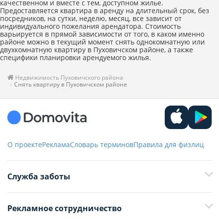
качественном и вместе с тем, доступном жилье.
Предоставляется квартира в аренду на длительный срок, без
посредников, на сутки, неделю, месяц, все зависит от
индивидуального пожелания арендатора. Стоимость
варьируется в прямой зависимости от того, в каком именно
районе можно в текущий момент снять однокомнатную или
двухкомнатную квартиру в Пуховичском районе, а также
специфики планировки арендуемого жилья.
Недвижимость Пуховичского района
Снять квартиру в Пуховичском районе
О проекте
Реклама
Словарь терминов
Правила для физлиц
Служба заботы
+375 29 376-13-70
Рекламное сотрудничество
+375 33 376-13-70