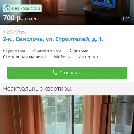
Без комиссии
700 р.
в мес.
1
/
9
≈ 237 $/мес.
2-к.,
Свислочь, ул. Строителей, д. 1.
Студентам
С животными
С детьми
Стиральная машина
Мебель
Интернет
Позвонить
Неактуальные квартиры: