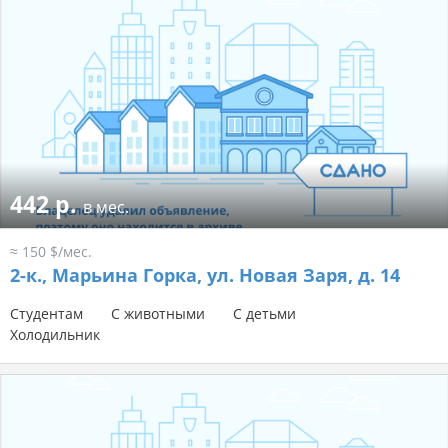
442 р.
в мес.
≈ 150 $/мес.
2-к.,
Марьина Горка, ул. Новая Заря, д. 14
Студентам
С животными
С детьми
Холодильник