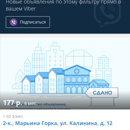
Новые объявления по этому фильтру прямо в
вашем Viber
Подписаться
177 р.
в мес.
≈ 60 $/мес.
2-к.,
Марьина Горка, ул. Калинина, д. 12