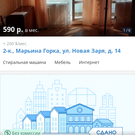
590 р.
в мес.
1
/
6
≈ 200 $/мес.
2-к.,
Марьина Горка, ул. Новая Заря, д. 14
Стиральная машина
Мебель
Интернет
Без комиссии