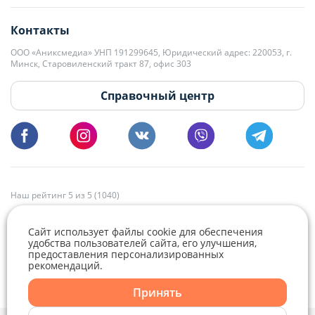
editor@domovita.by
+375 29 563-15-61 Кристина Филюта
Контакты
kb@domovita.by
+375 29 179-11-28 Владислав Гладченко
ООО «Аниксмедиа» УНП 191299645, Юридический адрес: 220053, г.
Мы принимаем звонки и отвечаем на письма в будние дни с 9:00 до
Минск, Старовиленский тракт 87, офис 303
18:00.
vg@domovita.by
Справочный центр
Пишите и звоните нам в будние дни с 8:00 до 20:00.
Наш рейтинг 5 из 5 (1040)
Сайт использует файлы cookie для обеспечения
удобства пользователей сайта, его улучшения,
предоставления персонализированных
рекомендаций.
Telegram
Viber
Принять
Telegram