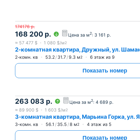
174176
р.
168 200
р.
2
Цена за м
:
3 161
р.
≈
57 477
$
1 080
$/м
2
2-комнатная квартира, Дружный, ул. Шамано
2-комн. кв
53.2
31.7
9.3
м
6
этаж из
9
2
Показать номер
263 083
р.
2
Цена за м
:
4 689
р.
≈
89 900
$
1 603
$/м
2
3-комнатная квартира, Марьина Горка, ул. Я
3-комн. кв
56.1
35.5
8
м
4
этаж из
5
2
Показать номер