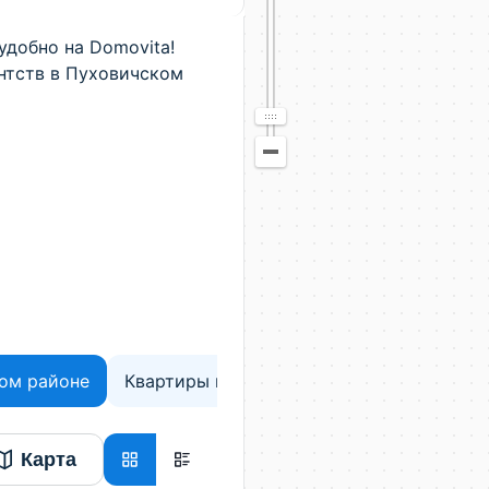
удобно на Domovita!
ентств в Пуховичском
ом районе
Квартиры в Минской области
Карта