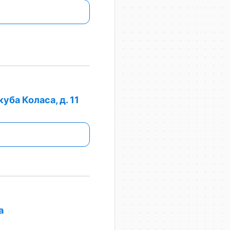
уба Коласа, д. 11
70 169 р.
а
3