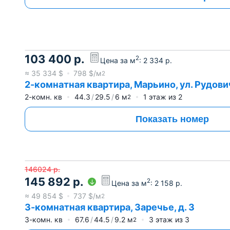
103 400
р.
2
Цена за м
:
2 334
р.
≈
35 334
$
798
$/м
2
2-комнатная квартира, Марьино, ул. Рудович
2-комн. кв
44.3
29.5
6
м
1
этаж из
2
2
Показать номер
146024
р.
145 892
р.
2
Цена за м
:
2 158
р.
≈
49 854
$
737
$/м
2
3-комнатная квартира, Заречье, д. 3
3-комн. кв
67.6
44.5
9.2
м
3
этаж из
3
2