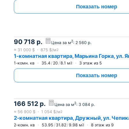
Показать номер
90 718
р.
2
Цена за м
:
2 560
р.
≈
31 000
$
875
$/м
2
1-комнатная квартира, Марьина Горка, ул. Як
1-комн. кв
35.4
20
8.1
м
3
этаж из
5
2
Показать номер
166 512
р.
2
Цена за м
:
3 084
р.
≈
56 900
$
1 054
$/м
2
2-комнатная квартира, Дружный, ул. Чепик
2-комн. кв
53.95
31.82
9.98
м
8
этаж из
9
2