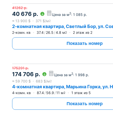
41262
р.
40 676
р.
2
Цена за м
:
1 085
р.
≈
13 900
$
371
$/м
2
2-комнатная квартира, Светлый Бор, ул. Сов
2-комн. кв
37.4
26.5
4.8
м
2
этаж из
2
2
Показать номер
175291
р.
174 706
р.
2
Цена за м
:
1 998
р.
≈
59 700
$
683
$/м
2
4-комнатная квартира, Марьина Горка, ул. Но
4-комн. кв
87.4
56.9
11
м
1
этаж из
5
2
Показать номер