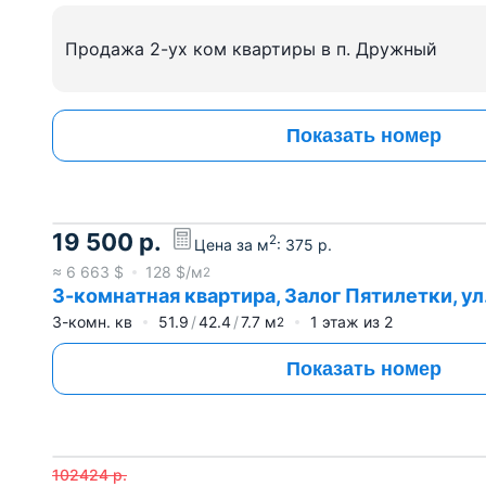
Продажа 2-ух ком квартиры в п. Дружный
Показать номер
19 500
р.
2
Цена за м
:
375
р.
≈
6 663
$
128
$/м
2
3-комнатная квартира, Залог Пятилетки, ул
3-комн. кв
51.9
42.4
7.7
м
1
этаж из
2
2
Показать номер
102424
р.