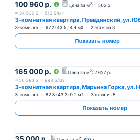
100 960
р.
2
Цена за м
:
1 502
р.
≈
34 500
$
513
$/м
2
3-комнатная квартира, Правдинский, ул. Юб
3-комн. кв
67.2
43.5
8.9
м
2
этаж из
3
2
Показать номер
165 000
р.
2
Цена за м
:
2 627
р.
≈
56 383
$
898
$/м
2
3-комнатная квартира, Марьина Горка, ул. Но
3-комн. кв
62.8
43.2
9.2
м
3
этаж из
5
2
Показать номер
35 000
р.
2
Цена за м
:
897
р.