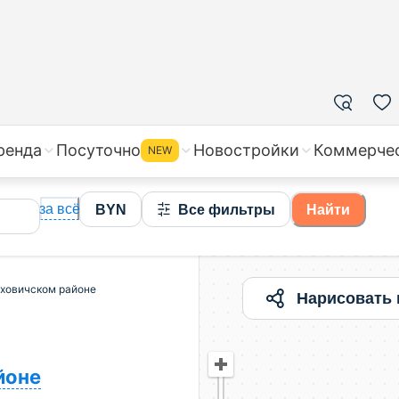
ренда
Посуточно
Новостройки
Коммерче
NEW
за всё
BYN
Все фильтры
Найти
уховичском районе
Нарисовать 
йоне