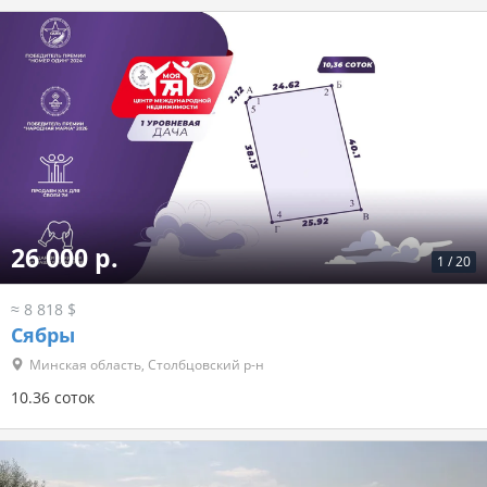
26 000 р.
1
/
20
≈ 8 818 $
Сябры
Минская область, Столбцовский р-н
10.36 соток