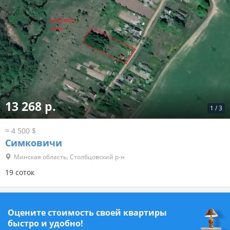
13 268 р.
1
/
3
≈ 4 500 $
Симковичи
Минская область, Столбцовский р-н
19 соток
Оцените стоимость своей квартиры
быстро и удобно!