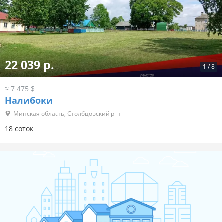
22 039 р.
1
/
8
≈ 7 475 $
Налибоки
Минская область, Столбцовский р-н
18 соток