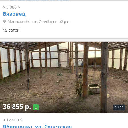
≈ 5 000 $
Вязовец
Минская область, Столбцовский р-н
15 соток
36 855 р.
1
/
11
≈ 12 500 $
Яблоновка, ул. Советская