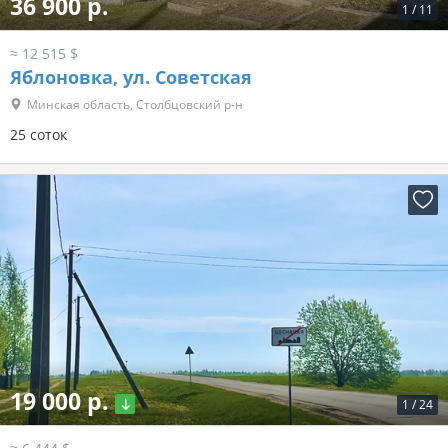
36 900 р.
1
/
11
≈ 12 515 $
Яблоновка, ул. Советская
Минская область, Столбцовский р-н
25 соток
19 000 р.
1
/
24