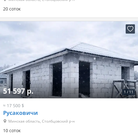
20 соток
51 597 р.
1
/
11
≈ 17 500 $
Русаковичи
Минская область, Столбцовский р-н
10 соток