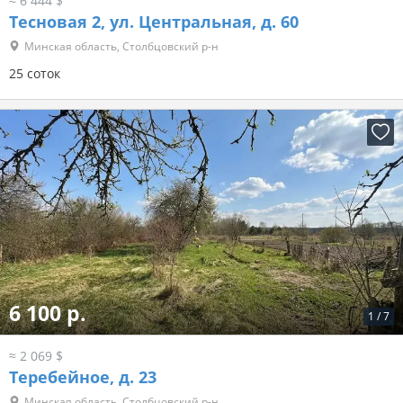
≈ 6 444 $
Тесновая 2, ул. Центральная, д. 60
Минская область, Столбцовский р-н
25 соток
6 100 р.
1
/
7
≈ 2 069 $
Теребейное, д. 23
Минская область, Столбцовский р-н