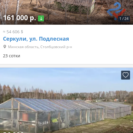
161 000 р.
1
/
24
≈ 54 606 $
Серкули, ул. Подлесная
Минская область, Столбцовский р-н
23 сотки