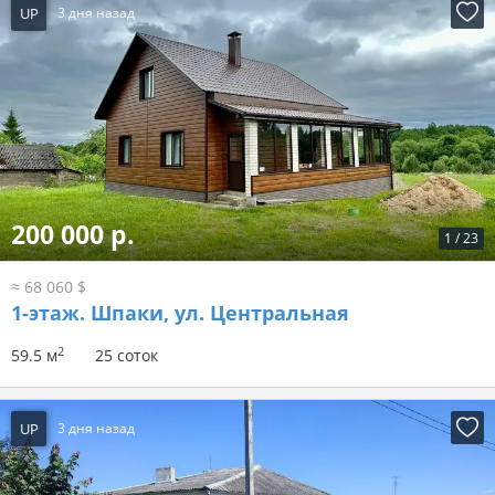
UP
3 дня назад
200 000 р.
1
/
23
≈ 68 060 $
1-этаж.
Шпаки, ул. Центральная
2
59.5 м
25 соток
UP
3 дня назад