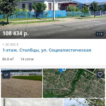
108 434 р.
1
/
9
≈ 36 900 $
1-этаж.
Столбцы, ул. Социалистическая
2
86.8 м
14 соток
UP
3 дня назад