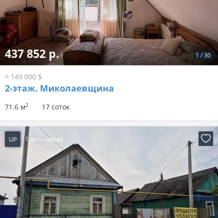
437 852 р.
1
/
30
≈ 149 000 $
2-этаж.
Миколаевщина
2
71.6 м
17 соток
UP
1 день назад