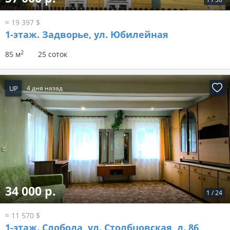
≈ 19 397 $
1-этаж.
Задворье, ул. Юбилейная
2
85 м
25 соток
UP
4 дня назад
34 000 р.
1
/
24
≈ 11 570 $
1-этаж.
Слобода, ул. Столбцовская, д. 86