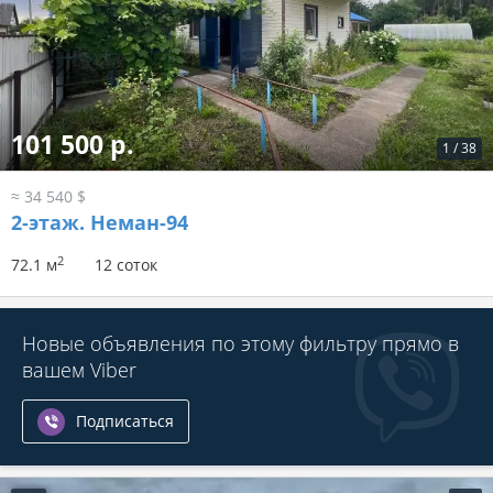
101 500 р.
1
/
38
≈ 34 540 $
2-этаж.
Неман-94
2
72.1 м
12 соток
Новые объявления по этому фильтру прямо в
вашем Viber
Подписаться