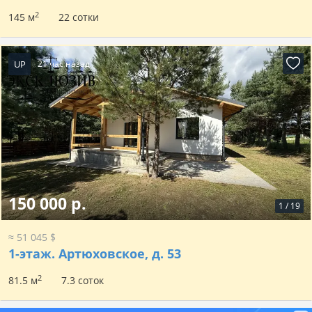
2
145 м
22 сотки
UP
21 час назад
150 000 р.
1
/
19
≈ 51 045 $
1-этаж.
Артюховское, д. 53
2
81.5 м
7.3 соток