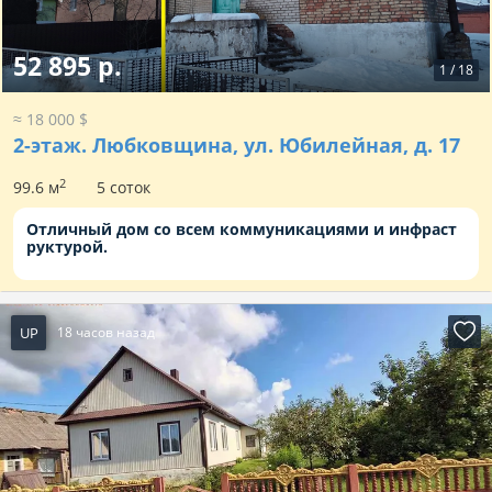
52 895 р.
1
/
18
≈ 18 000 $
2-этаж.
Любковщина, ул. Юбилейная, д. 17
2
99.6 м
5 соток
Отличный дом со всем коммуникациями и инфраст
руктурой.
UP
18 часов назад