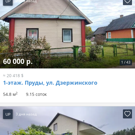
UP
2 дня назад
60 000 р.
1
/
43
≈ 20 418 $
1-этаж.
Пруды, ул. Дзержинского
2
54.8 м
9.15 соток
UP
3 дня назад