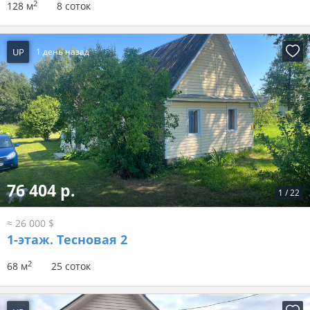
2
128 м
8 соток
UP
1 день назад
76 404 р.
1
/
22
≈ 26 000 $
1-этаж.
Тесновая 2
2
68 м
25 соток