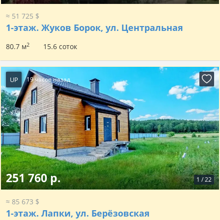
≈ 51 725 $
1-этаж.
Жуков Борок, ул. Центральная
2
80.7 м
15.6 соток
UP
19 часов назад
251 760 р.
1
/
22
≈ 85 673 $
1-этаж.
Лапки, ул. Берёзовская