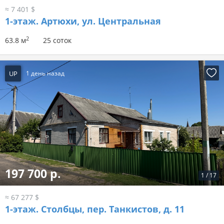
≈ 7 401 $
1-этаж.
Артюхи, ул. Центральная
2
63.8 м
25 соток
UP
1 день назад
197 700 р.
1
/
17
≈ 67 277 $
1-этаж.
Столбцы, пер. Танкистов, д. 11