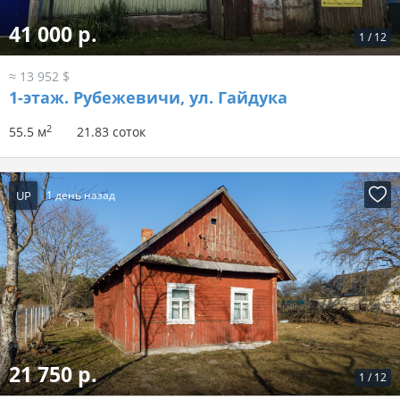
41 000 р.
1
/
12
≈ 13 952 $
1-этаж.
Рубежевичи, ул. Гайдука
2
55.5 м
21.83 соток
UP
1 день назад
21 750 р.
1
/
12