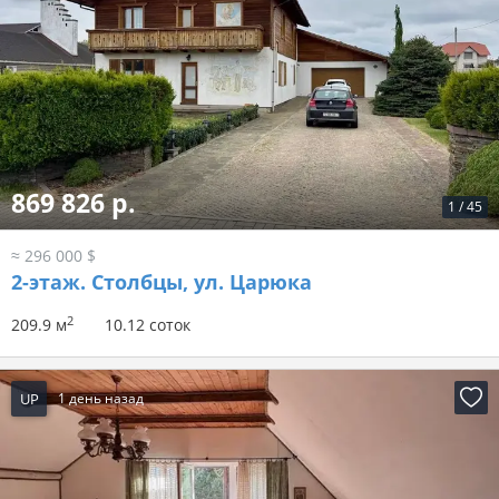
869 826 р.
1
/
45
≈ 296 000 $
2-этаж.
Столбцы, ул. Царюка
2
209.9 м
10.12 соток
UP
1 день назад