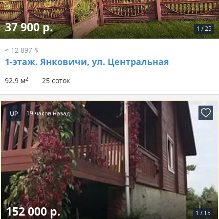
37 900 р.
1
/
25
≈ 12 897 $
1-этаж.
Янковичи, ул. Центральная
2
92.9 м
25 соток
UP
19 часов назад
152 000 р.
1
/
15