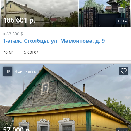
186 601 р.
1
/
14
≈ 63 500 $
1-этаж.
Столбцы, ул. Мамонтова, д. 9
2
78 м
15 соток
UP
4 дня назад
57 000 р.
1
/
30