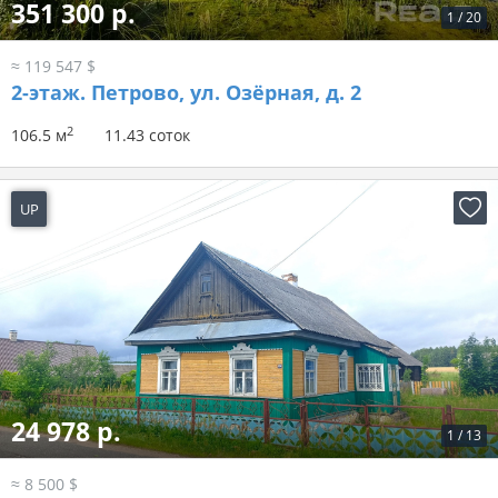
351 300 р.
1
/
20
≈ 119 547 $
2-этаж.
Петрово, ул. Озёрная, д. 2
2
106.5 м
11.43 соток
UP
6 дней назад
24 978 р.
1
/
13
≈ 8 500 $