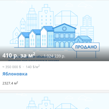
2
410 р. за м
1 024 239 р.
2
≈ 350 000 $
140 $/м
Яблоновка
2
2327.4 м