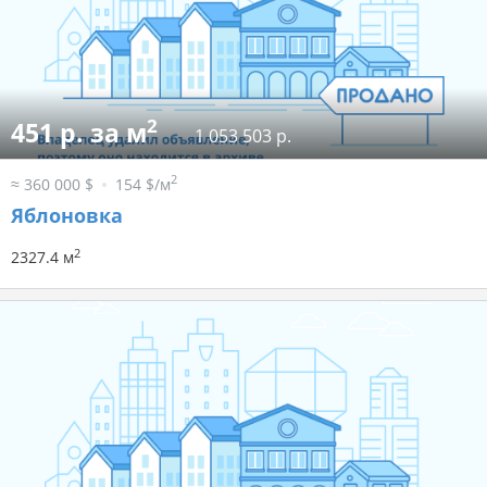
2
451 р. за м
1 053 503 р.
2
≈ 360 000 $
154 $/м
Яблоновка
2
2327.4 м