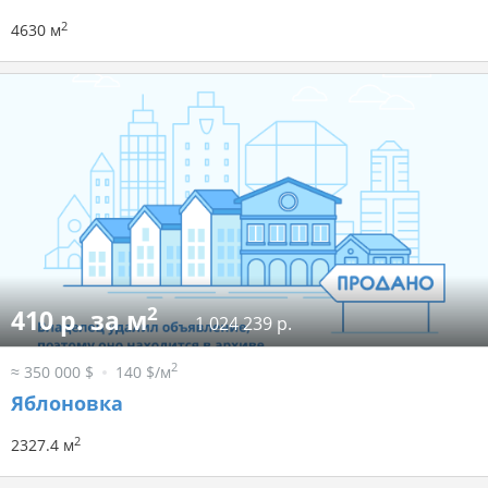
2
4630 м
2
410 р. за м
1 024 239 р.
2
≈ 350 000 $
140 $/м
Яблоновка
2
2327.4 м