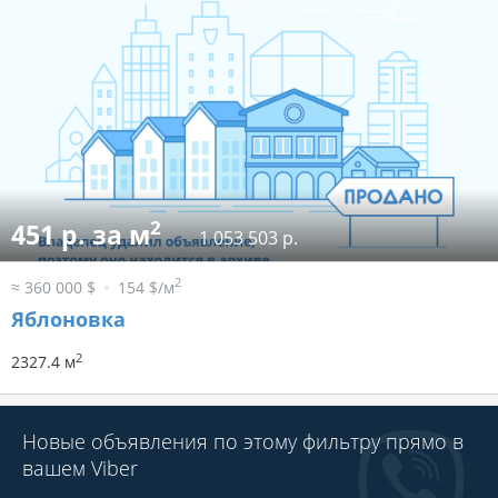
2
451 р. за м
1 053 503 р.
2
≈ 360 000 $
154 $/м
Яблоновка
2
2327.4 м
Новые объявления по этому фильтру прямо в
вашем Viber