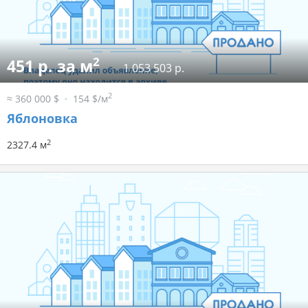
2
451 р. за м
1 053 503 р.
2
≈ 360 000 $
154 $/м
Яблоновка
2
2327.4 м