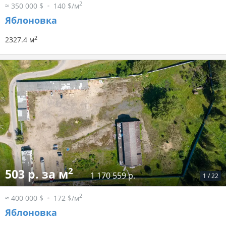
2
≈ 350 000 $
140 $/м
Яблоновка
2
2327.4 м
2
503 р. за м
1 170 559 р.
1
/
22
2
≈ 400 000 $
172 $/м
Яблоновка