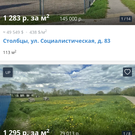
2
1 283 р. за м
145 000 р.
1
/
14
2
≈ 49 549 $
438 $/м
Столбцы, ул. Социалистическая, д. 83
2
113 м
UP
1 день назад
2
1 295 р. за м
79 013 р.
1
/
8