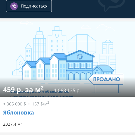
Подписаться
2
459 р. за м
1 068 135 р.
2
≈ 365 000 $
157 $/м
Яблоновка
2
2327.4 м