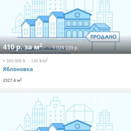
2
410 р. за м
1 024 239 р.
2
≈ 350 000 $
140 $/м
Яблоновка
2
2327.4 м