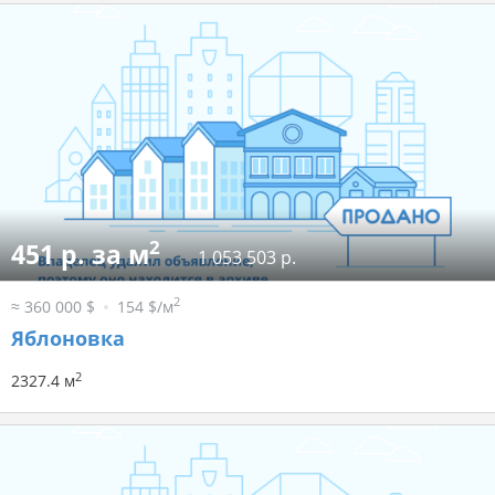
2
451 р. за м
1 053 503 р.
2
≈ 360 000 $
154 $/м
Яблоновка
2
2327.4 м