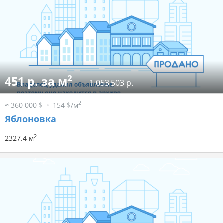
2
451 р. за м
1 053 503 р.
2
≈ 360 000 $
154 $/м
Яблоновка
2
2327.4 м