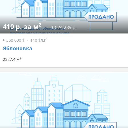
2
410 р. за м
1 024 239 р.
2
≈ 350 000 $
140 $/м
Яблоновка
2
2327.4 м