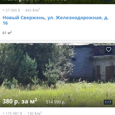
2
≈ 27 000 $
443 $/м
Новый Свержень, ул. Железнодорожная, д.
16
2
61 м
2
380 р. за м
514 990 р.
1
/
7
2
≈ 175 981 $
130 $/м