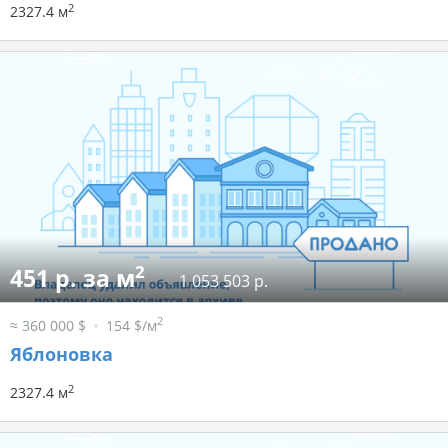
2
2327.4 м
2
451 р. за м
1 053 503 р.
2
≈ 360 000 $
154 $/м
Яблоновка
2
2327.4 м