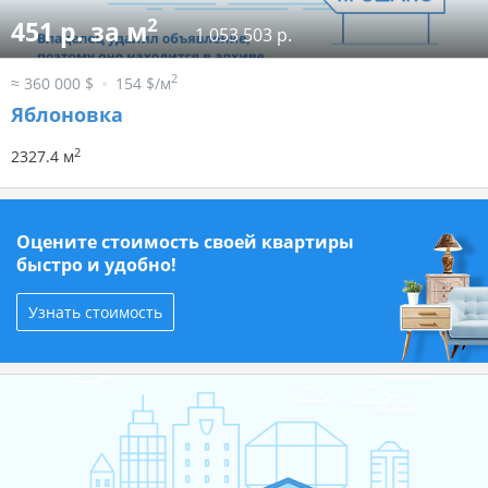
2
451 р. за м
1 053 503 р.
2
≈ 360 000 $
154 $/м
Яблоновка
2
2327.4 м
Оцените стоимость своей квартиры
быстро и удобно!
Узнать стоимость