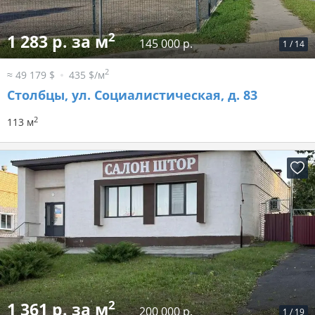
2
1 283 р. за м
145 000 р.
1
/
14
2
≈ 49 179 $
435 $/м
Столбцы, ул. Социалистическая, д. 83
2
113 м
2
1 361 р. за м
200 000 р.
1
/
19