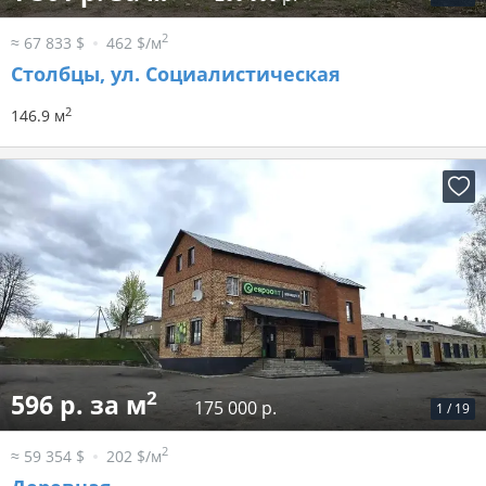
2
≈ 67 833 $
462 $/м
Столбцы, ул. Социалистическая
2
146.9 м
2
596 р. за м
175 000 р.
1
/
19
2
≈ 59 354 $
202 $/м