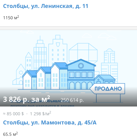
Столбцы, ул. Ленинская, д. 11
2
1150 м
2
3 826 р. за м
250 614 р.
2
≈ 85 000 $
1 298 $/м
Столбцы, ул. Мамонтова, д. 45/А
2
65.5 м