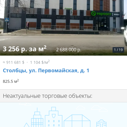
2
3 256 р. за м
2 688 000 р.
1
/
19
2
≈ 911 681 $
1 104 $/м
Столбцы, ул. Первомайская, д. 1
2
825.5 м
Неактуальные торговые объекты: