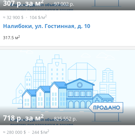
2
307 р. за м
97 002 р.
2
≈ 32 900 $
104 $/м
Налибоки, ул. Гостинная, д. 10
2
317.5 м
2
718 р. за м
825 552 р.
2
≈ 280 000 $
244 $/м