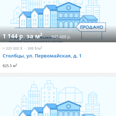
2
1 144 р. за м
943 488 р.
2
≈ 320 000 $
388 $/м
Столбцы, ул. Первомайская, д. 1
2
825.5 м