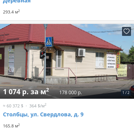
Деревная
2
293.4 м
2
1 074 р. за м
178 000 р.
1
/
2
2
≈ 60 372 $
364 $/м
Столбцы, ул. Свердлова, д. 9
2
165.8 м