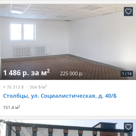
2
1 486 р. за м
225 000 р.
1
/
14
2
≈ 76 313 $
504 $/м
Столбцы, ул. Социалистическая, д. 40/Б
2
151.4 м