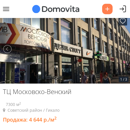
1
/
3
ТЦ Московско-Венский
2
7300 м
Советский район / Гикало
2
Продажа:
4 644 р./м