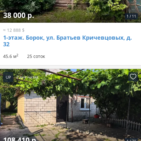
38 000 р.
1
/
11
≈ 12 888 $
1-этаж.
Борок, ул. Братьев Кричевцовых, д.
32
2
45.6 м
25 соток
UP
2 дня назад
108 410 р.