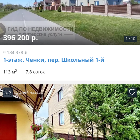
396 200 р.
1
/
10
≈ 134 378 $
1-этаж.
Ченки, пер. Школьный 1-й
2
113 м
7.8 соток
UP
5 дней назад