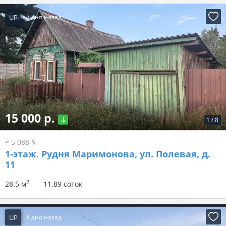
UP
3 дня назад
15 000 р.
1
/
8
≈ 5 088 $
1-этаж.
Рудня Маримонова, ул. Полевая, д.
11
2
28.5 м
11.89 соток
UP
4 дня назад