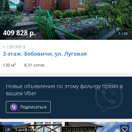
409 828 р.
1
/
39
≈ 139 000 $
2-этаж.
Бобовичи, ул. Луговая
2
130 м
8.31 соток
Новые объявления по этому фильтру прямо в
вашем Viber
Подписаться
UP
5 дней назад