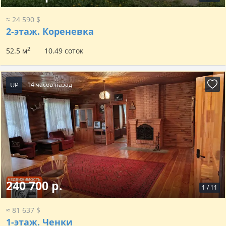
≈ 24 590 $
2-этаж.
Кореневка
2
52.5 м
10.49 соток
UP
14 часов назад
240 700 р.
1
/
11
≈ 81 637 $
1-этаж.
Ченки