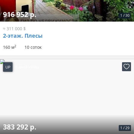
916 952 р.
1
/
30
≈ 311 000 $
2-этаж.
Плесы
2
160 м
10 соток
UP
6 дней назад
383 292 р.
1
/
29