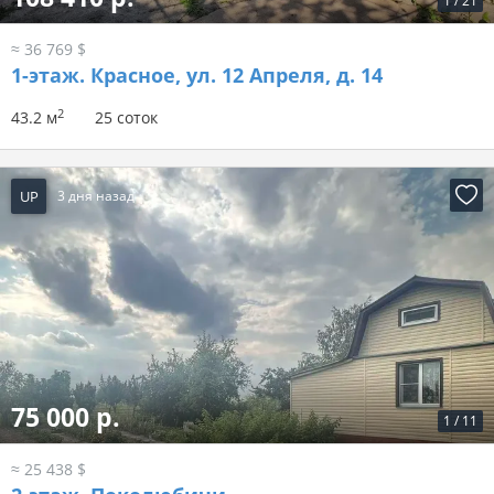
1
/
21
≈ 36 769 $
1-этаж.
Красное, ул. 12 Апреля, д. 14
2
43.2 м
25 соток
UP
3 дня назад
75 000 р.
1
/
11
≈ 25 438 $