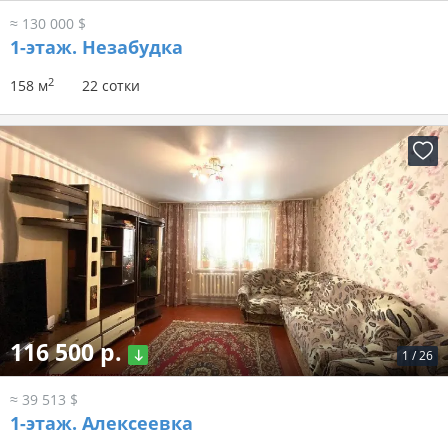
≈ 130 000 $
1-этаж.
Незабудка
2
158 м
22 сотки
116 500 р.
1
/
26
≈ 39 513 $
1-этаж.
Алексеевка