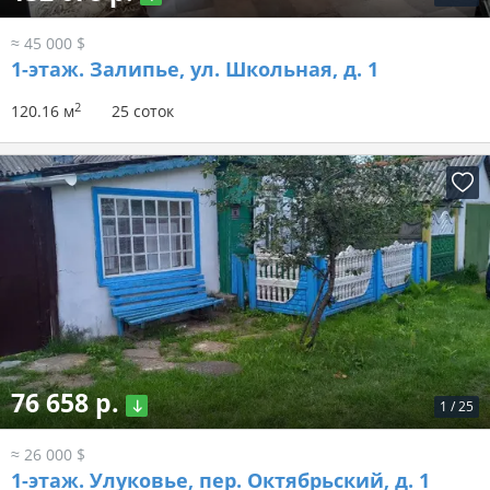
≈ 45 000 $
1-этаж.
Залипье, ул. Школьная, д. 1
2
120.16 м
25 соток
76 658 р.
1
/
25
≈ 26 000 $
1-этаж.
Улуковье, пер. Октябрьский, д. 1