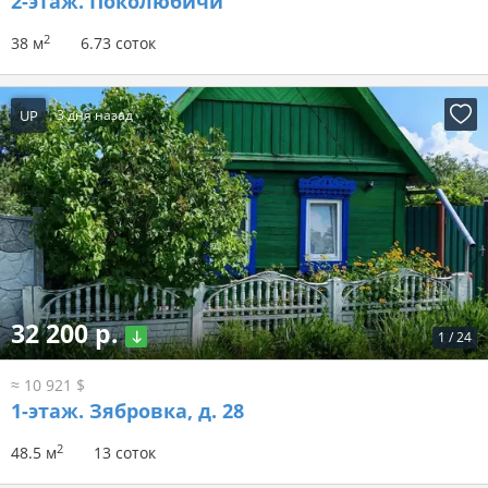
2-этаж.
Поколюбичи
2
38 м
6.73 соток
UP
3 дня назад
32 200 р.
1
/
24
≈ 10 921 $
1-этаж.
Зябровка, д. 28
2
48.5 м
13 соток