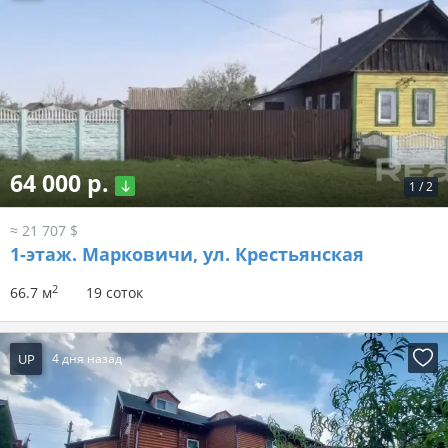
64 000 р.
1
/
2
≈ 21 707 $
1-этаж.
Марковичи, ул. Крестьянская
2
66.7 м
19 соток
UP
4 дня назад