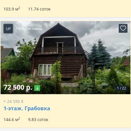
2
103.9 м
11.74 соток
UP
14 часов назад
72 500 р.
1
/
22
≈ 24 590 $
1-этаж.
Грабовка
2
144.6 м
9.83 соток