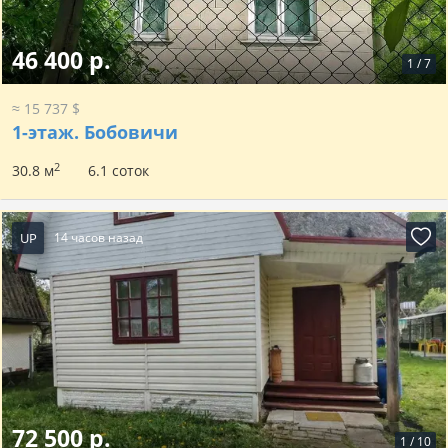
46 400 р.
1
/
7
≈ 15 737 $
1-этаж.
Бобовичи
2
30.8 м
6.1 соток
UP
14 часов назад
72 500 р.
1
/
10