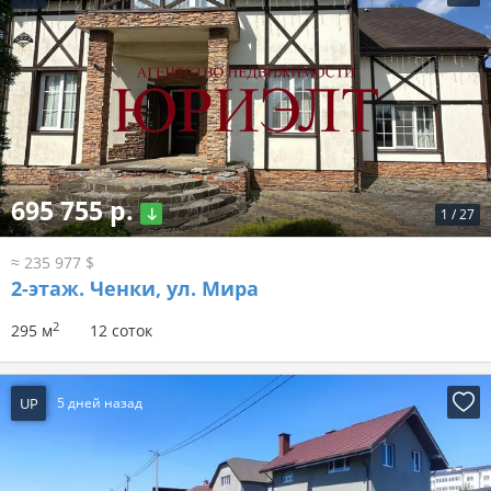
695 755 р.
1
/
27
≈ 235 977 $
2-этаж.
Ченки, ул. Мира
2
295 м
12 соток
UP
5 дней назад