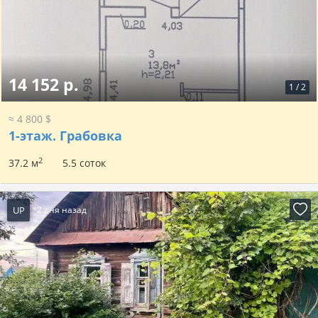
14 152 р.
1
/
2
≈ 4 800 $
1-этаж.
Грабовка
2
37.2 м
5.5 соток
UP
2 дня назад