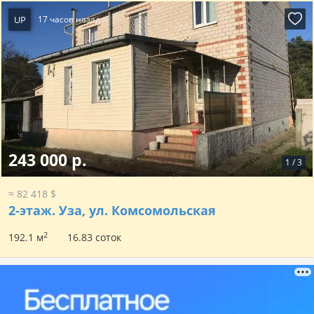
UP
17 часов назад
243 000 р.
1
/
3
≈ 82 418 $
2-этаж.
Уза, ул. Комсомольская
2
192.1 м
16.83 соток