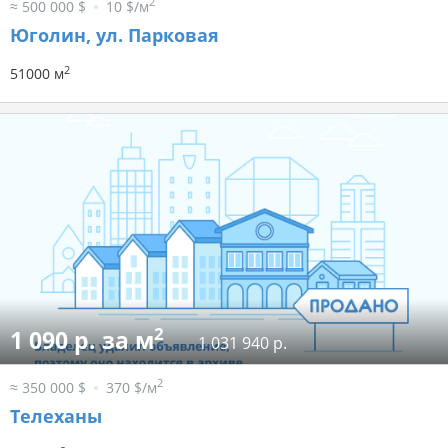
2
≈ 500 000 $
10 $/м
Юголин, ул. Парковая
2
51000 м
2
1 090 р. за м
1 031 940 р.
2
≈ 350 000 $
370 $/м
Телеханы