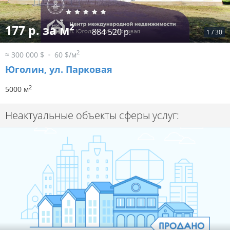
2
177 р. за м
884 520 р.
1
/
30
2
≈ 300 000 $
60 $/м
Юголин, ул. Парковая
2
5000 м
Неактуальные объекты сферы услуг: