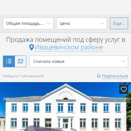
2
Общая площадь, м
Цена
Еще...
Ваш город -
district
Ивацевичский район
?
Продажа помещений под сферу услуг в
от
до
от
до
Ивацевичском районе
Да
Выбрать город
2
р. за м
Сначала новые
Показать 1 объявление
Подписаться
Найдено 1 объявлений
Показать 1 объявление