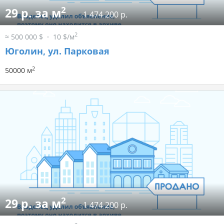
2
29 р. за м
1 474 200 р.
2
≈ 500 000 $
10 $/м
Юголин, ул. Парковая
2
50000 м
2
29 р. за м
1 474 200 р.