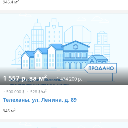
2
946.4 м
2
1 557 р. за м
1 474 200 р.
2
≈ 500 000 $
528 $/м
Телеханы, ул. Ленина, д. 89
2
946 м