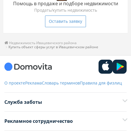
Помощь в продаже и подборе недвижимости
Продать/купить недвижимость
Оставить заявку
Недвижимость Ивацевичского района
Купить объект сферы услуг в Ивацевичском районе
О проекте
Реклама
Словарь терминов
Правила для физлиц
Служба заботы
+375 29 376-13-70
Рекламное сотрудничество
+375 33 376-13-70
editor@domovita.by