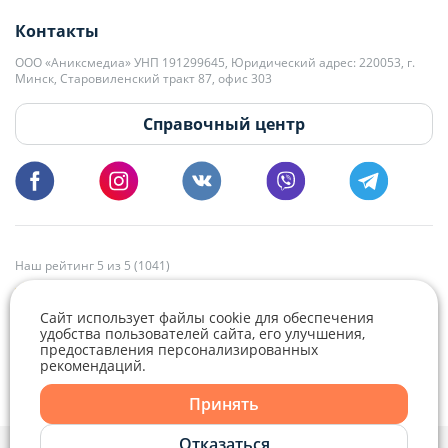
+375 29 563-15-61 Кристина Филюта
Контакты
kb@domovita.by
+375 29 179-11-28 Владислав Гладченко
ООО «Аниксмедиа» УНП 191299645, Юридический адрес: 220053, г.
Мы принимаем звонки и отвечаем на письма в будние дни с 9:00 до
Минск, Старовиленский тракт 87, офис 303
18:00.
vg@domovita.by
Справочный центр
Пишите и звоните нам в будние дни с 8:00 до 20:00.
Наш рейтинг 5 из 5 (1041)
Сайт использует файлы cookie для обеспечения
удобства пользователей сайта, его улучшения,
предоставления персонализированных
рекомендаций.
Telegram
Viber
Принять
Telegram
Отказаться