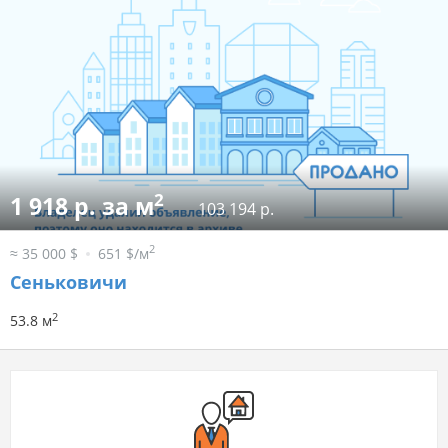
2
1 918 р. за м
103 194 р.
2
≈ 35 000 $
651 $/м
Сеньковичи
2
53.8 м