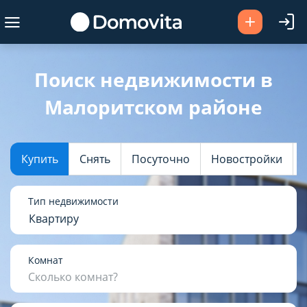
Ваш город -
Малоритский район
?
Поиск недвижимости в
Малоритском районе
Да
Выбрать город
Купить
Снять
Посуточно
Новостройки
Тип недвижимости
Квартиру
Комнат
Сколько комнат?