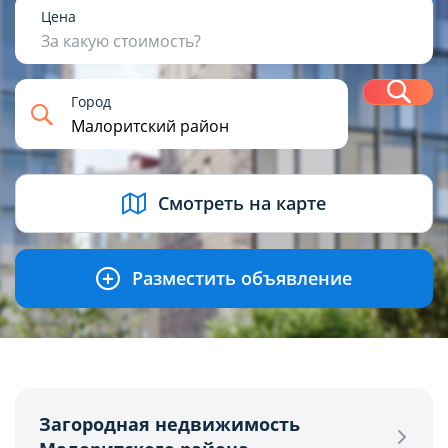
1
2
3
4+
Цена
За какую стоимость?
Н
Город
USD
BYN
EUR
RUB
Смотреть на карте
Разместить объявление
Загородная недвижимость