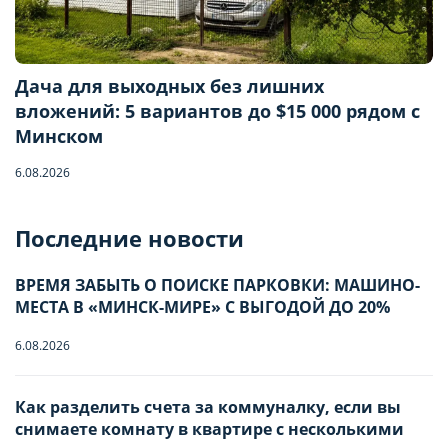
Дача для выходных без лишних
вложений: 5 вариантов до $15 000 рядом с
Минском
6.08.2026
Бронирование квартиры
Последние новости
Отправьте запрос, чтобы забронировать
ВРЕМЯ ЗАБЫТЬ О ПОИСКЕ ПАРКОВКИ: МАШИНО-
МЕСТА В «МИНСК-МИРЕ» С ВЫГОДОЙ ДО 20%
Количество гостей
6.08.2026
Заезд
Взрослые
-
0
+
НАСТРОЙТЕ ПАРАМЕТРЫ
НАСТРОЙТЕ ПАРАМЕТРЫ
Как разделить счета за коммуналку, если вы
снимаете комнату в квартире с несколькими