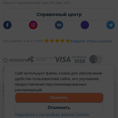
Минск, Старовиленский тракт 87, офис 303
Справочный центр
Войдите чтобы оценить
Наш рейтинг
5
из
5
(
1040
):
Сайт использует файлы cookie для обеспечения
удобства пользователей сайта, его улучшения,
предоставления персонализированных
Политика конфиденциальности,
рекомендаций.
Политика обработки файлов куки
Выбор настроек Cookies
и
© 2015 - 2026, Domovita.by. Копирование материалов допускается
Принять
только при наличии активной ссылки.
Отклонить
Подробнее о настройках файлов Cookies