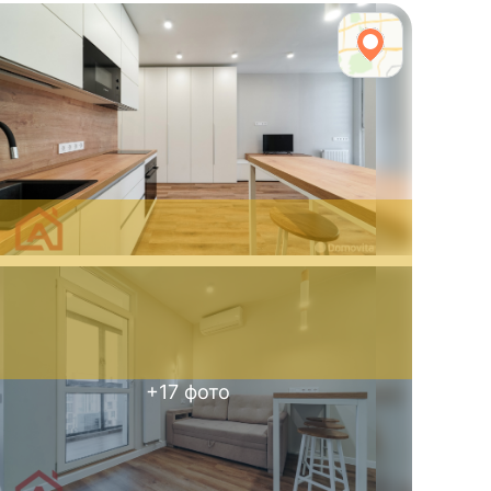
+
17
фото