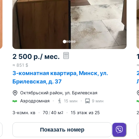
2 500
р.
/ мес.
≈
851
$
3-комнатная квартира, Минск, ул.
Брилевская, д. 37
Октябрьский район
,
ул. Брилевская
Аэродромная
15 мин
9 мин
3-комн. кв
70
40
м
15
этаж из
25
2
2
Показать номер