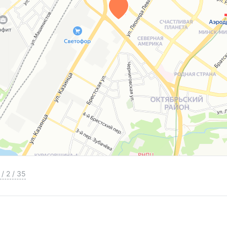
/
2
/
35