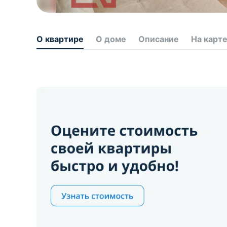
О квартире
О доме
Описание
На карт