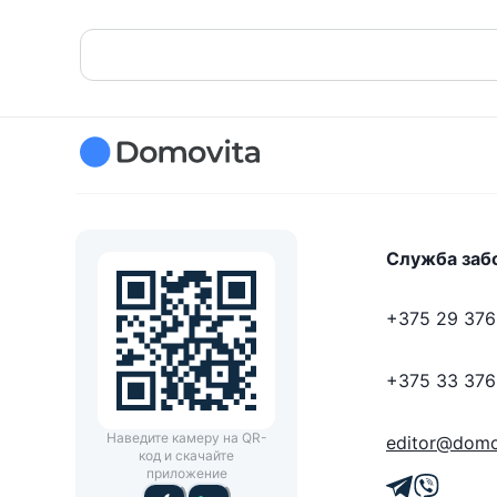
Служба заб
+375 29 376
+375 33 376
Наведите камеру на QR-
editor@domo
код и скачайте
приложение