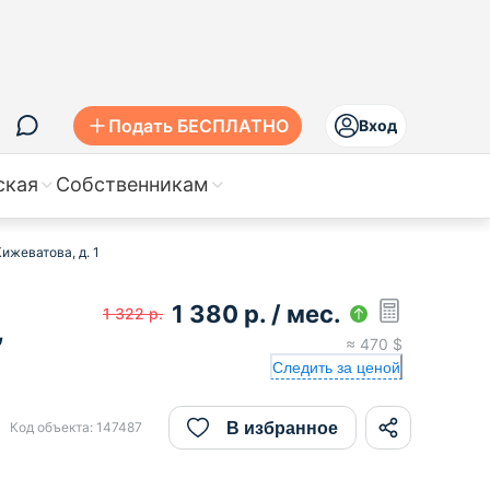
Подать БЕСПЛАТНО
Вход
ская
Собственникам
ижеватова, д. 1
1 380
р.
/ мес.
1 322
р.
,
≈
470
$
Следить за ценой
В избранное
Код объекта:
147487