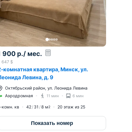
1 900
р.
/ мес.
≈
647
$
2-комнатная квартира, Минск, ул.
Леонида Левина, д. 9
Октябрьский район
,
ул. Леонида Левина
Аэродромная
11 мин
6 мин
-комн. кв
42
31
8
м
20
этаж из
25
2
Показать номер