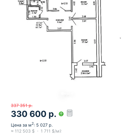
337 351
р.
330 600
р.
2
Цена за м
:
5 027
р.
≈
112 503
$
1 711
$/м
2