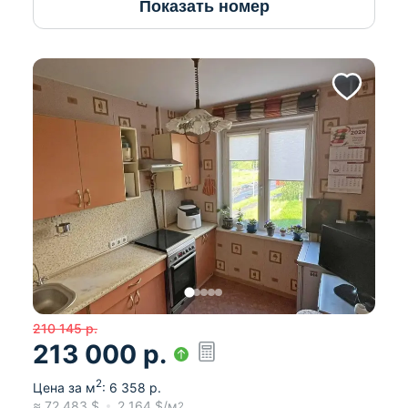
Показать номер
210 145
р.
213 000
р.
2
Цена за м
:
6 358
р.
≈
72 483
$
2 164
$/м
2