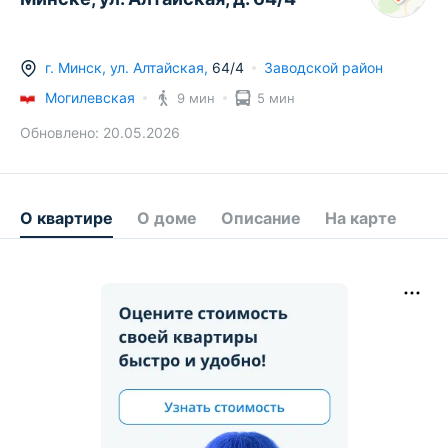
г.
Минск
,
ул. Алтайская
,
64/4
Заводской район
Могилевская
9 мин
5 мин
Обновлено:
20.05.2026
О квартире
О доме
Описание
На карте
547 200 BYN
228 300 BYN