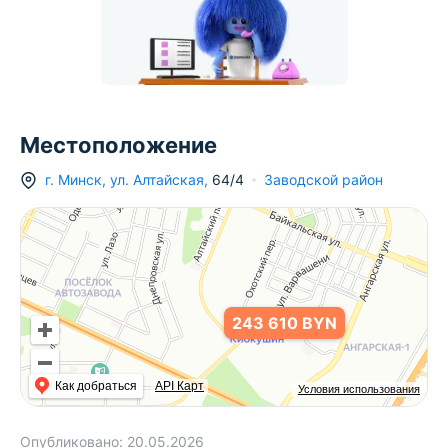
396 711 BYN
3
379 08
Местоположение
г.
Минск
,
ул. Алтайская
,
64/4
Заводской район
243 610 BYN
Как добраться
API Карт
Условия использования
Опубликовано:
20.05.2026