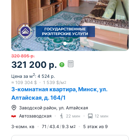
320 895
р.
321 200
р.
2
Цена за м
:
4 524
р.
≈
109 304
$
1 539
$/м
2
3-комнатная квартира, Минск, ул.
Алтайская, д. 164/1
Заводской район
,
ул. Алтайская
Автозаводская
22 мин
12 мин
3-комн. кв
71
43.4
9.3
м
5
этаж из
9
2