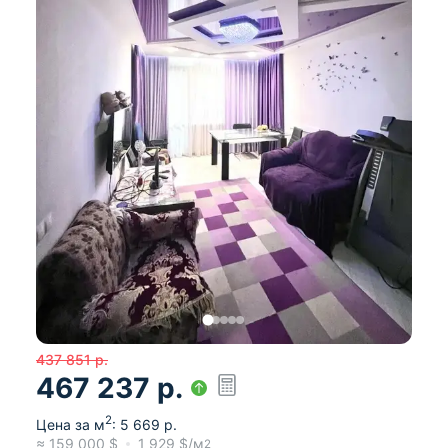
437 851
р.
467 237
р.
2
Цена за м
:
5 669
р.
≈
159 000
$
1 929
$/м
2