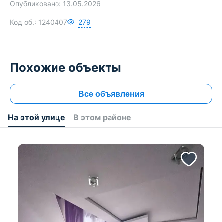
Опубликовано:
13.05.2026
 BYN
Код об.:
1240407
279
790 000 BYN
1 172 502 BYN
Похожие объекты
Все объявления
На этой улице
В этом районе