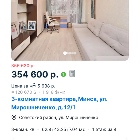
356 620
р.
354 600
р.
2
Цена за м
:
5 638
р.
≈
120 670
$
1 918
$/м
2
3-комнатная квартира, Минск, ул.
Мирошниченко, д. 12/1
Советский район
,
ул. Мирошниченко
3-комн. кв
62.9
43.25
7.04
м
1
этаж из
9
2