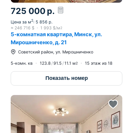
725 000
р.
2
Цена за м
:
5 856
р.
≈
246 716
$
1 993
$/м
2
5-комнатная квартира, Минск, ул.
Мирошниченко, д. 21
Советский район
,
ул. Мирошниченко
5-комн. кв
123.8
91.5
11.1
м
15
этаж из
18
2
Показать номер