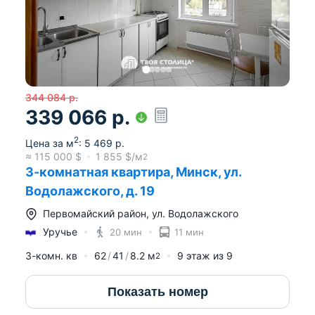
344 084
р.
339 066
р.
2
Цена за м
:
5 469
р.
≈
115 000
$
1 855
$/м
2
3-комнатная квартира, Минск, ул.
Водолажского, д. 19
Первомайский район
,
ул. Водолажского
Уручье
20 мин
11 мин
3-комн. кв
62
41
8.2
м
9
этаж из
9
2
Показать номер