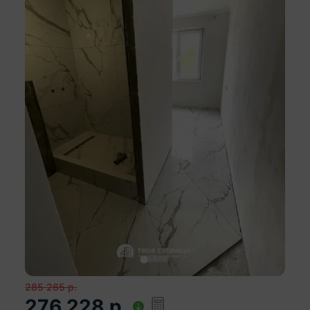
285 265
р.
276 228
р.