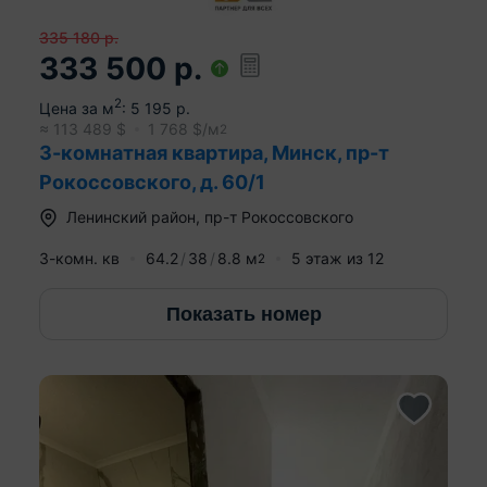
335 180
р.
333 500
р.
2
Цена за м
:
5 195
р.
≈
113 489
$
1 768
$/м
2
3-комнатная квартира, Минск, пр-т
Рокоссовского, д. 60/1
Ленинский район
,
пр-т Рокоссовского
3-комн. кв
64.2
38
8.8
м
5
этаж из
12
2
Показать номер