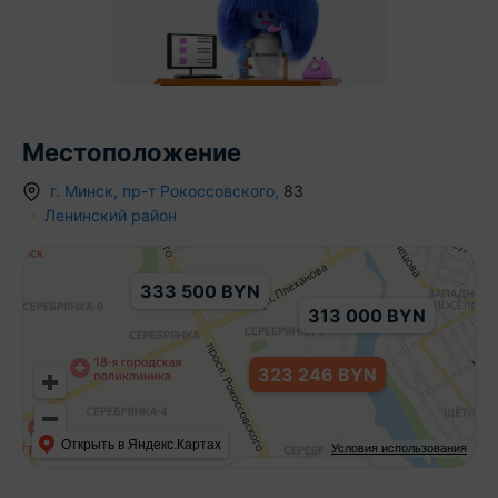
Местоположение
374 100 BYN
г.
Минск
,
пр-т Рокоссовского
,
83
Ленинский район
333 500 BYN
313 000 BYN
323 246 BYN
Открыть в Яндекс.Картах
Условия использования
233 234 BYN