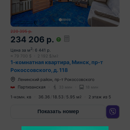
220 395
р.
234 206
р.
2
Цена за м
:
6 441
р.
≈
79 700
$
2 192
$/м
2
1-комнатная квартира, Минск, пр-т
Рокоссовского, д. 118
Ленинский район
,
пр-т Рокоссовского
Партизанская
33 мин
18 мин
1-комн. кв
36.36
18.53
5.95
м
2
этаж из
5
2
Показать номер