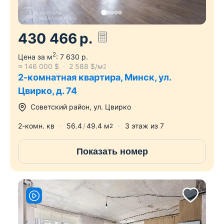
430 466
р.
2
Цена за м
:
7 630
р.
≈
146 000
$
2 588
$/м
2
2-комнатная квартира, Минск, ул.
Цвирко, д. 74
Советский район
,
ул. Цвирко
2-комн. кв
56.4
49.4
м
3
этаж из
7
2
Показать номер