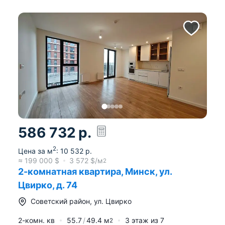
586 732
р.
2
Цена за м
:
10 532
р.
≈
199 000
$
3 572
$/м
2
2-комнатная квартира, Минск, ул.
Цвирко, д. 74
Советский район
,
ул. Цвирко
2-комн. кв
55.7
49.4
м
3
этаж из
7
2