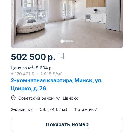
502 500
р.
2
Цена за м
:
8 604
р.
≈
170 431
$
2 918
$/м
2
2-комнатная квартира, Минск, ул.
Цвирко, д. 76
Советский район
,
ул. Цвирко
2-комн. кв
58.4
44.2
м
1
этаж из
7
2
Показать номер