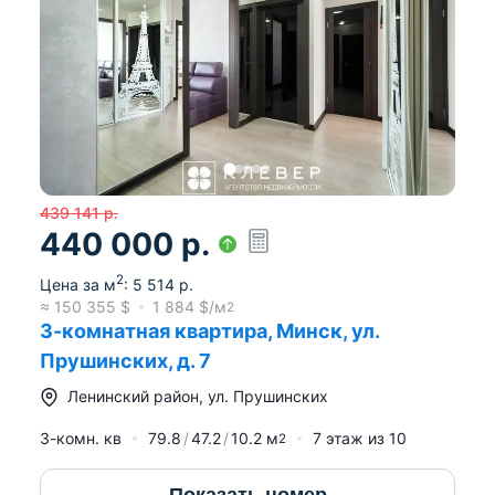
439 141
р.
440 000
р.
2
Цена за м
:
5 514
р.
≈
150 355
$
1 884
$/м
2
3-комнатная квартира, Минск, ул.
Прушинских, д. 7
Ленинский район
,
ул. Прушинских
3-комн. кв
79.8
47.2
10.2
м
7
этаж из
10
2
Показать номер