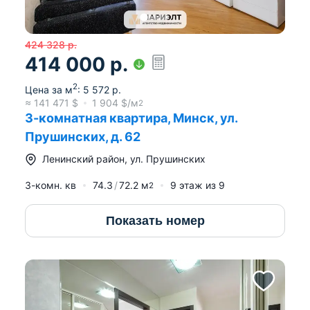
424 328
р.
414 000
р.
2
Цена за м
:
5 572
р.
≈
141 471
$
1 904
$/м
2
3-комнатная квартира, Минск, ул.
Прушинских, д. 62
Ленинский район
,
ул. Прушинских
3-комн. кв
74.3
72.2
м
9
этаж из
9
2
Показать номер