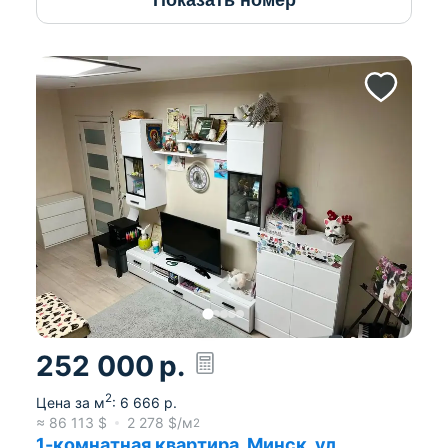
252 000
р.
2
Цена за м
:
6 666
р.
≈
86 113
$
2 278
$/м
2
1-комнатная квартира, Минск, ул.