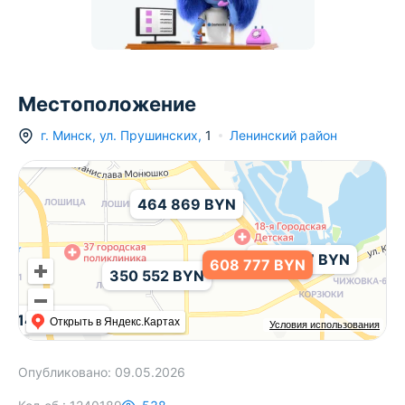
Местоположение
г.
Минск
,
ул. Прушинских
,
1
Ленинский район
33 500 BYN
464 869 BYN
432 707 BYN
608 777 BYN
350 552 BYN
414 000 BYN
Открыть в Яндекс.Картах
Условия использования
Опубликовано:
09.05.2026