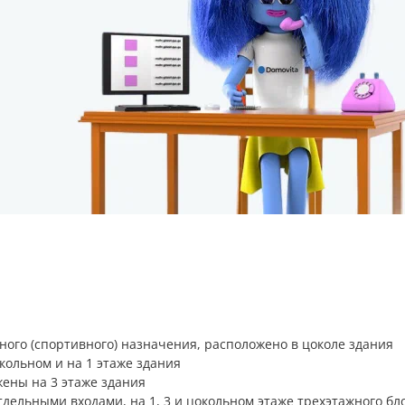
ьного (спортивного) назначения, расположено в цоколе здания
окольном и на 1 этаже здания
жены на 3 этаже здания
дельными входами, на 1, 3 и цокольном этаже трехэтажного бл