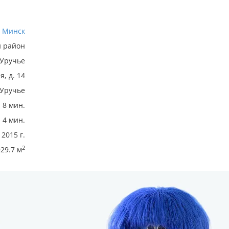
Минск
 район
Уручье
я, д. 14
Уручье
8 мин.
4 мин.
2015 г.
2
29.7 м