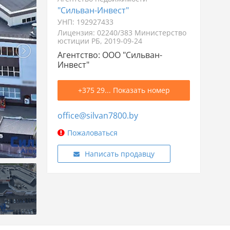
"Сильван-Инвест"
УНП: 192927433
Лицензия: 02240/383 Министерство
юстиции РБ, 2019-09-24
Агентство: ООО "Сильван-
Инвест"
+375 29... Показать номер
office@silvan7800.by
Пожаловаться
Написать продавцу