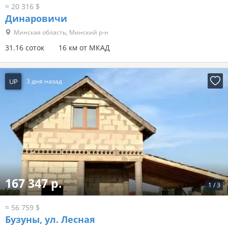
≈ 20 316 $
Динаровичи
Минская область, Минский р-н
31.16 соток
16 км от МКАД
UP
3 дня назад
167 347 р.
1
/
3
≈ 56 759 $
Бузуны, ул. Лесная