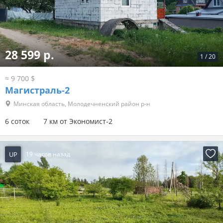
28 599 р.
1
/
20
≈ 9 700 $
Магистраль-2
Минская область, Молодечненский район р-н
6 соток
7 км от Экономист-2
UP
19 часов назад