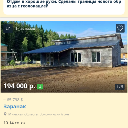
Отдам в хорошие руки. Сделаны границы нового обр
азца с геолокацией
UP
1 час назад
194 000 р.
1
/
5
≈ 65 798 $
Заранак
Минская область, Воложинский р-н
10.14 соток