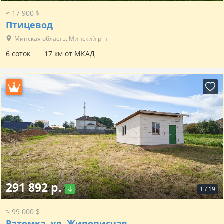
≈ 17 900 $
Птицевод
Минская область, Минский р-н
6 соток
17 км от МКАД
291 892 р.
1
/
19
≈ 99 000 $
Ратомка, ул. Живописная