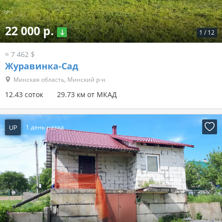
22 000 р.
1
/
12
≈ 7 462 $
Журавинка-Сад
Минская область, Минский р-н
12.43 соток
29.73 км от МКАД
UP
1 день назад