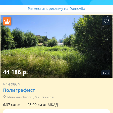
Разместить рекламу на Domovita
44 186 р.
1
/
3
≈ 14 986 $
Полиграфист
Минская область, Минский р-н
6.37 соток
23.09 км от МКАД