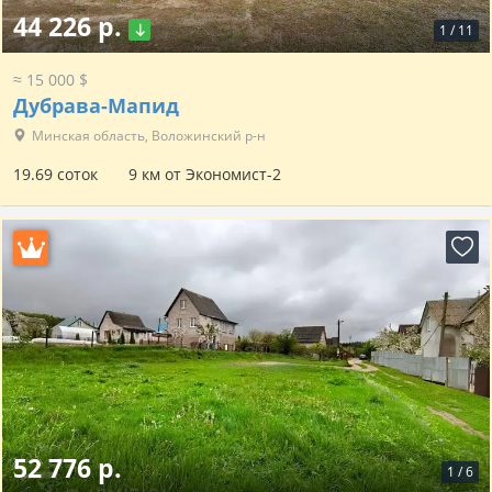
44 226 р.
1
/
11
≈ 15 000 $
Дубрава-Мапид
Минская область, Воложинский р-н
19.69 соток
9 км от Экономист-2
52 776 р.
1
/
6