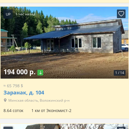
UP
1 час назад
194 000 р.
1
/
14
≈ 65 798 $
Заранак, д. 104
Минская область, Воложинский р-н
8.64 соток
1 км от Экономист-2