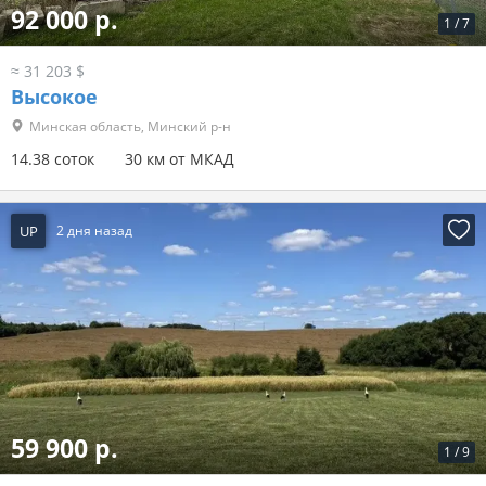
92 000 р.
1
/
7
≈ 31 203 $
Высокое
Минская область, Минский р-н
14.38 соток
30 км от МКАД
UP
2 дня назад
59 900 р.
1
/
9