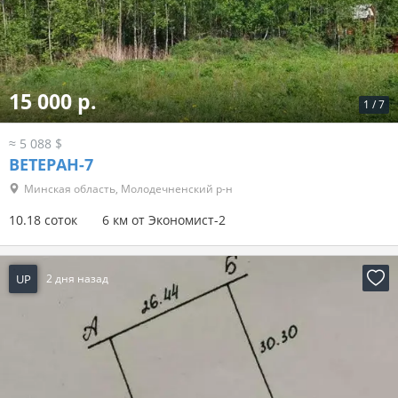
15 000 р.
1
/
7
≈ 5 088 $
ВЕТЕРАН-7
Минская область, Молодечненский р-н
10.18 соток
6 км от Экономист-2
UP
2 дня назад