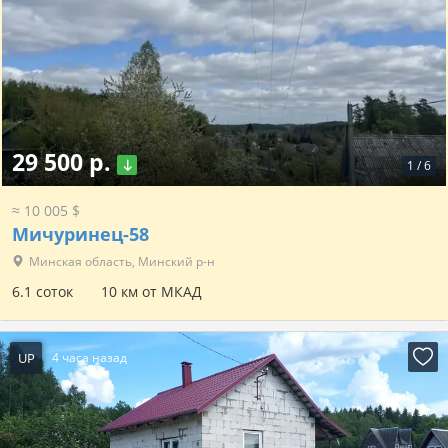
29 500 р.
1
/
6
≈ 10 005 $
Мичуринец-58
Минская область, Минский р-н
6.1 соток
10 км от МКАД
UP
4 часа назад