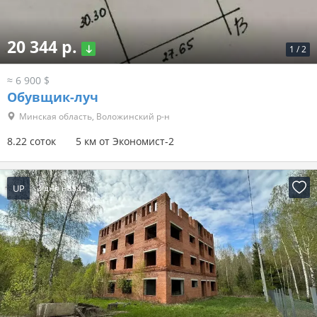
20 344 р.
1
/
2
≈ 6 900 $
Обувщик-луч
Минская область, Воложинский р-н
8.22 соток
5 км от Экономист-2
UP
2 дня назад