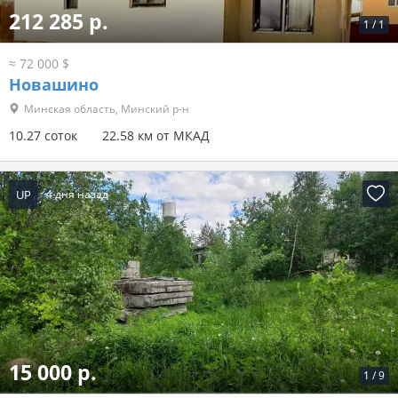
212 285 р.
1
/
1
≈ 72 000 $
Новашино
Минская область, Минский р-н
10.27 соток
22.58 км от МКАД
UP
4 дня назад
15 000 р.
1
/
9