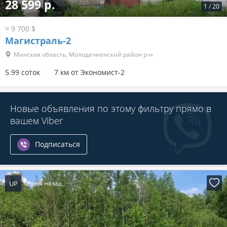
28 599 р.
1
/
20
≈ 9 700 $
Магистраль-2
Минская область, Молодечненский район р-н
5.99 соток
7 км от Экономист-2
Новые объявления по этому фильтру прямо в
вашем Viber
Подписаться
UP
2 дня назад