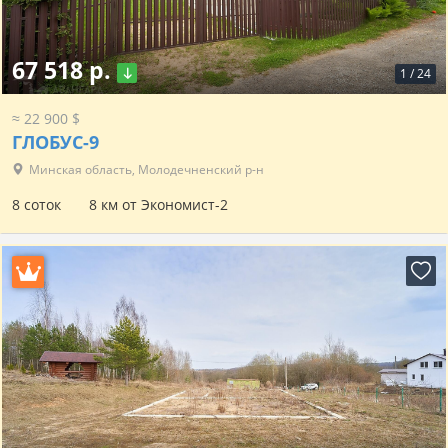
67 518 р.
1
/
24
≈ 22 900 $
ГЛОБУС-9
Минская область, Молодечненский р-н
8 соток
8 км от Экономист-2