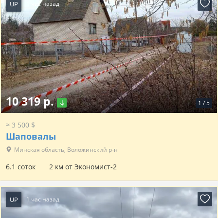
UP
1 час назад
10 319 р.
1
/
5
≈ 3 500 $
Шаповалы
Минская область, Воложинский р-н
6.1 соток
2 км от Экономист-2
UP
1 час назад