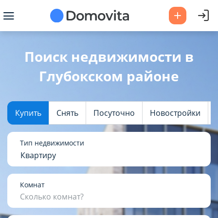
Ваш город -
Глубокский район
?
Поиск недвижимости в
Глубокском районе
Да
Выбрать город
Купить
Снять
Посуточно
Новостройки
Тип недвижимости
Квартиру
Комнат
Сколько комнат?