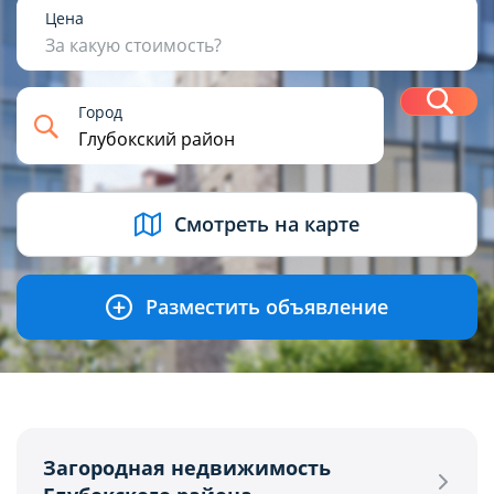
1
2
3
4+
Цена
За какую стоимость?
Н
Город
USD
BYN
EUR
RUB
Смотреть на карте
Разместить объявление
Загородная недвижимость