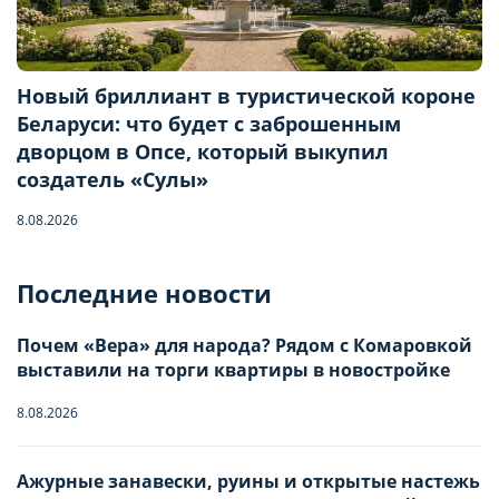
Новый бриллиант в туристической короне
Беларуси: что будет с заброшенным
дворцом в Опсе, который выкупил
создатель «Сулы»
8.08.2026
Бронирование квартиры
Последние новости
Отправьте запрос, чтобы забронировать
Почем «Вера» для народа? Рядом с Комаровкой
Количество гостей
выставили на торги квартиры в новостройке
8.08.2026
Заезд
Взрослые
-
0
+
НАСТРОЙТЕ ПАРАМЕТРЫ
НАСТРОЙТЕ ПАРАМЕТРЫ
Ажурные занавески, руины и открытые настежь