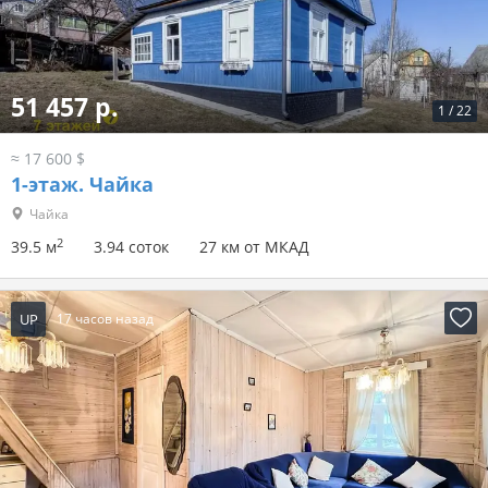
51 457 р.
1
/
22
≈ 17 600 $
1-этаж.
Чайка
Чайка
2
39.5 м
3.94 соток
27 км от МКАД
UP
17 часов назад