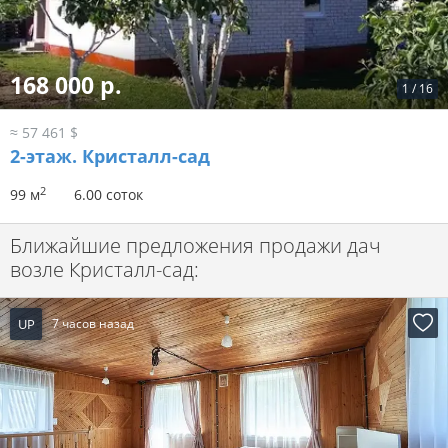
168 000 р.
1
/
16
≈ 57 461 $
2-этаж.
Кристалл-сад
2
99 м
6.00 соток
Ближайшие предложения продажи дач
возле Кристалл-сад:
UP
7 часов назад