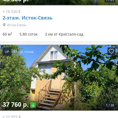
≈ 16 520 $
2-этаж.
Исток-Связь
Исток-Связь
2
60 м
5.80 соток
2 км от Кристалл-сад
UP
21 час назад
37 760 р.
1
/
38
≈ 12 915 $