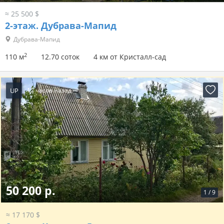
≈ 25 500 $
2-этаж.
Дубрава-Мапид
Дубрава-Мапид
2
110 м
12.70 соток
4 км от Кристалл-сад
UP
12 часов назад
50 200 р.
1
/
9
≈ 17 170 $