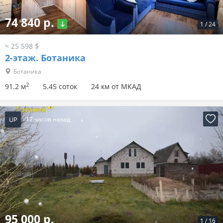
74 840 р.
1
/
24
≈ 25 598 $
2-этаж.
Ботаника
Ботаника
2
91.2 м
5.45 соток
24 км от МКАД
UP
17 часов назад
95 000 р.
1
/
16