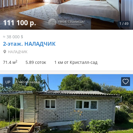
111 100 р.
1
/
49
≈ 38 000 $
2-этаж.
НАЛАДЧИК
НАЛАДЧИК
2
71.4 м
5.89 соток
1 км от Кристалл-сад
UP
8 часов назад