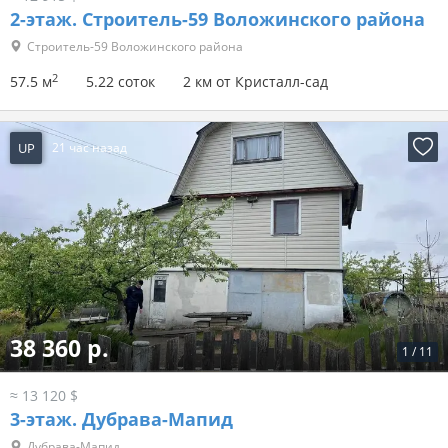
2-этаж.
Строитель-59 Воложинского района
Строитель-59 Воложинского района
2
57.5 м
5.22 соток
2 км от Кристалл-сад
UP
21 час назад
38 360 р.
1
/
11
≈ 13 120 $
3-этаж.
Дубрава-Мапид
Дубрава-Мапид