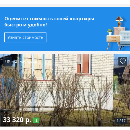
Оцените стоимость своей квартиры
быстро и удобно!
Узнать стоимость
UP
21 час назад
33 320 р.
1
/
17