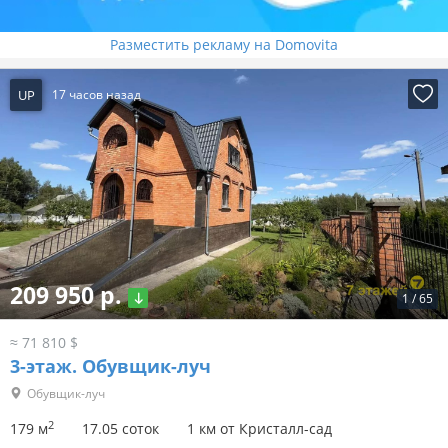
Разместить рекламу на Domovita
UP
17 часов назад
209 950 р.
1
/
65
≈ 71 810 $
3-этаж.
Обувщик-луч
Обувщик-луч
2
179 м
17.05 соток
1 км от Кристалл-сад