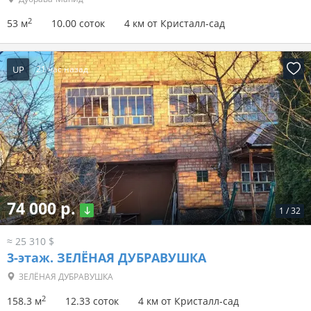
2
53 м
10.00 соток
4 км от Кристалл-сад
UP
21 час назад
74 000 р.
1
/
32
≈ 25 310 $
3-этаж.
ЗЕЛЁНАЯ ДУБРАВУШКА
ЗЕЛЁНАЯ ДУБРАВУШКА
2
158.3 м
12.33 соток
4 км от Кристалл-сад