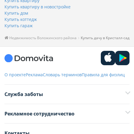
Купить квартиру
Купить квартиру в новостройке
Купить дом
Купить коттедж
Купить гараж
Недвижимость Воложинского района
Купить дачу в Кристалл-сад
О проекте
Реклама
Словарь терминов
Правила для физлиц
Служба заботы
+375 29 376-13-70
Рекламное сотрудничество
+375 33 376-13-70
editor@domovita.by
+375 29 563-15-61 Кристина Филюта
Контакты
kb@domovita.by