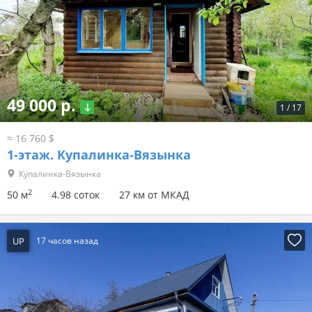
49 000 р.
1
/
17
≈ 16 760 $
1-этаж.
Купалинка-Вязынка
Купалинка-Вязынка
2
50 м
4.98 соток
27 км от МКАД
UP
17 часов назад