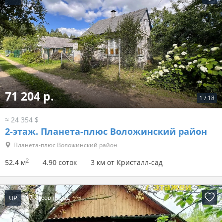
71 204 р.
1
/
18
≈ 24 354 $
2-этаж.
Планета-плюс Воложинский район
Планета-плюс Воложинский район
2
52.4 м
4.90 соток
3 км от Кристалл-сад
UP
17 часов назад