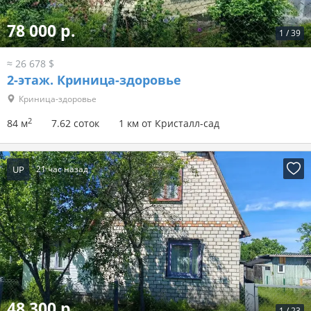
78 000 р.
1
/
39
≈ 26 678 $
2-этаж.
Криница-здоровье
Криница-здоровье
2
84 м
7.62 соток
1 км от Кристалл-сад
UP
21 час назад
48 300 р.
1
/
23