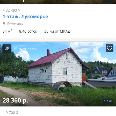
≈ 32 493 $
1-этаж.
Лукоморье
Лукоморье
2
84 м
8.40 соток
35 км от МКАД
UP
20 часов назад
28 360 р.
1
/
20
≈ 9 700 $