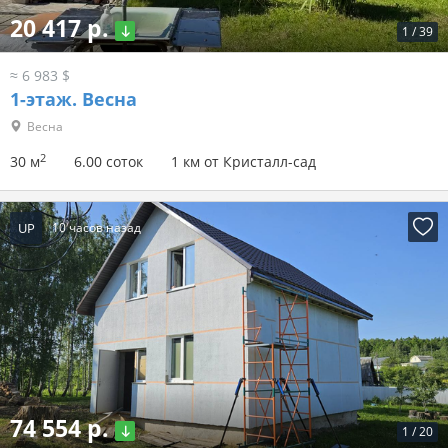
20 417 р.
1
/
39
≈ 6 983 $
1-этаж.
Весна
Весна
2
30 м
6.00 соток
1 км от Кристалл-сад
UP
10 часов назад
74 554 р.
1
/
20