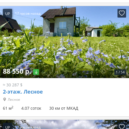
UP
17 часов назад
88 550 р.
1
/
54
≈ 30 287 $
2-этаж.
Лесное
Лесное
2
61 м
4.07 соток
30 км от МКАД
UP
17 часов назад