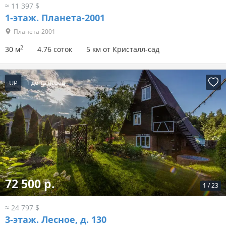
≈ 11 397 $
1-этаж.
Планета-2001
Планета-2001
2
30 м
4.76 соток
5 км от Кристалл-сад
UP
1 день назад
72 500 р.
1
/
23
≈ 24 797 $
3-этаж.
Лесное, д. 130