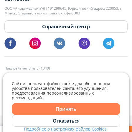
+375 29 179-11-28 Владислав Гладченко
ООО «Аниксмедиа» УНП 191299645, Юридический адрес: 220053, г.
Мы принимаем звонки и отвечаем на письма в будние дни с 9:00 до
Минск, Старовиленский тракт 87, офис 303
18:00.
vg@domovita.by
Справочный центр
Пишите и звоните нам в будние дни с 8:00 до 20:00.
Наш рейтинг 5 из 5 (1040)
Сайт использует файлы cookie для обеспечения
удобства пользователей сайта, его улучшения,
предоставления персонализированных
рекомендаций.
Telegram
Viber
Принять
Telegram
Отказаться
Политика конфиденциальности,
Политика обработки файлов cookie
и
Выбор настроек Cookie
Подробнее о настройках файлов Cookies