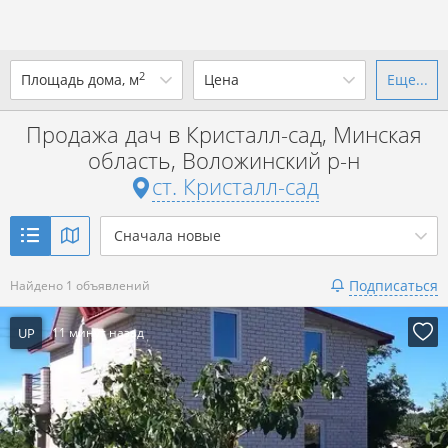
2
Площадь дома, м
Цена
Еще...
Ваш город -
ст. Кристалл-сад
?
Продажа дач в Кристалл-сад, Минская
от
до
от
до
область, Воложинский р-н
Да
Выбрать город
ст. Кристалл-сад
р. за всё
Показать 1 объявление
Сначала новые
Показать 1 объявление
Подписаться
Найдено 1 объявлений
UP
11 минут назад