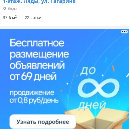
1-этаж.
Ляды, ул. Гагарина
Ляды
2
37.6 м
22 сотки