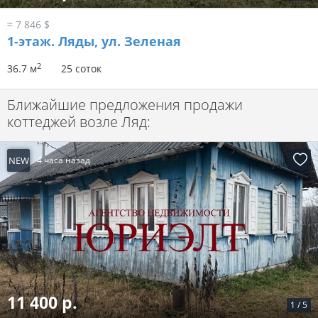
≈ 7 846 $
1-этаж.
Ляды, ул. Зеленая
2
36.7 м
25 соток
Ближайшие предложения продажи
коттеджей возле Ляд:
NEW
4 часа назад
11 400 р.
1
/
5