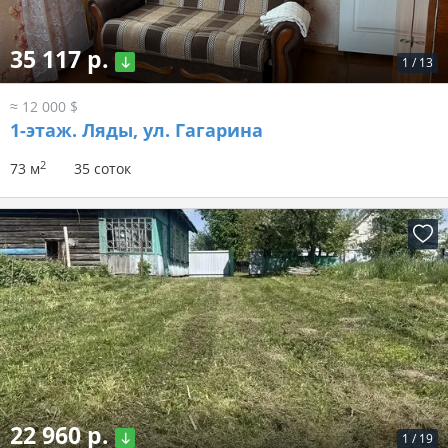
35 117 р.
1
/
13
≈ 12 000 $
1-этаж.
Ляды, ул. Гагарина
2
73 м
35 соток
22 960 р.
1
/
19