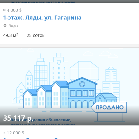
≈ 4 000 $
1-этаж.
Ляды, ул. Гагарина
Ляды
2
49.3 м
25 соток
35 117 р.
≈ 12 000 $