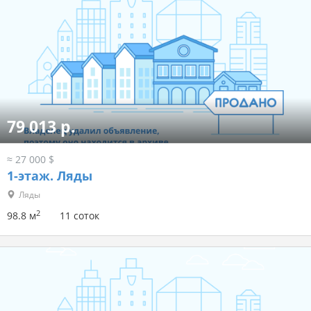
79 013 р.
≈ 27 000 $
1-этаж.
Ляды
Ляды
2
98.8 м
11 соток