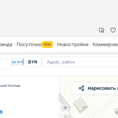
жа квартир в Большой Ухолода, цены на вторичное жил
ренда
Посуточно
Новостройки
Коммерче
NEW
Адрес, район
за всё
BYN
ьшой Ухолода
Нарисовать 
а