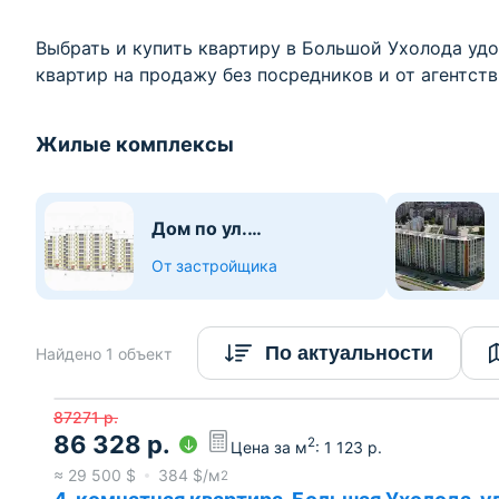
Выбрать и купить квартиру в Большой Ухолода удо
квартир на продажу без посредников и от агентст
Жилые комплексы
Дом по ул.
Социалистической
От застройщика
По актуальности
Найдено 1 объект
87271
р.
86 328
р.
2
Цена за м
:
1 123
р.
≈
29 500
$
384
$/м
2