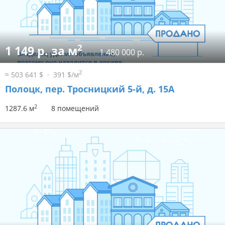
2
1 149 р. за м
1 480 000 р.
2
≈ 503 641 $
391 $/м
Полоцк, пер. Тросницкий 5-й, д. 15А
2
1287.6 м
8 помещений