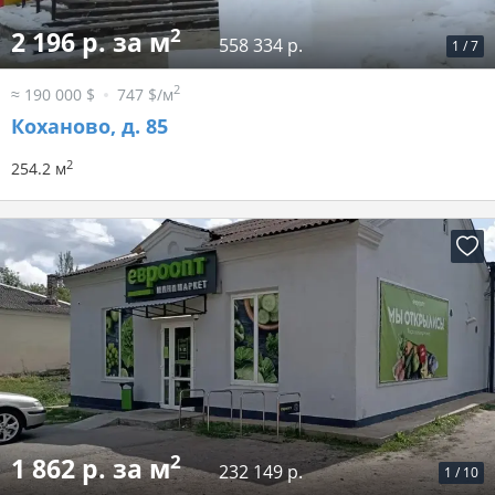
2
2 196 р. за м
558 334 р.
1
/
7
2
≈ 190 000 $
747 $/м
Коханово, д. 85
2
254.2 м
2
1 862 р. за м
232 149 р.
1
/
10