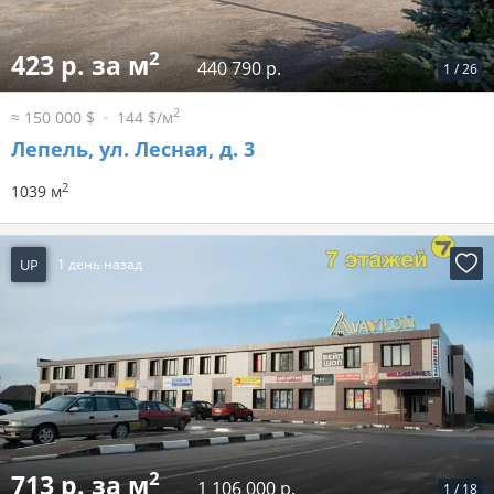
2
423 р. за м
440 790 р.
1
/
26
2
≈ 150 000 $
144 $/м
Лепель, ул. Лесная, д. 3
2
1039 м
UP
1 день назад
2
713 р. за м
1 106 000 р.
1
/
18