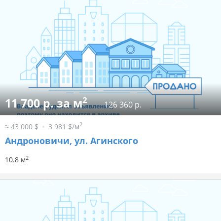
2
11 700 р. за м
126 360 р.
2
≈ 43 000 $
3 981 $/м
Андроновичи, ул. Агинского
2
10.8 м