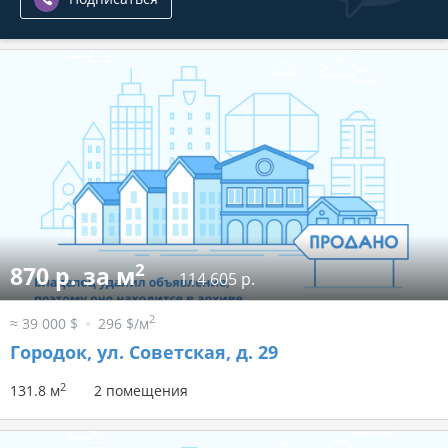
2
870 р. за м
114 605 р.
2
≈ 39 000 $
296 $/м
Городок, ул. Советская, д. 29
2
131.8 м
2 помещения