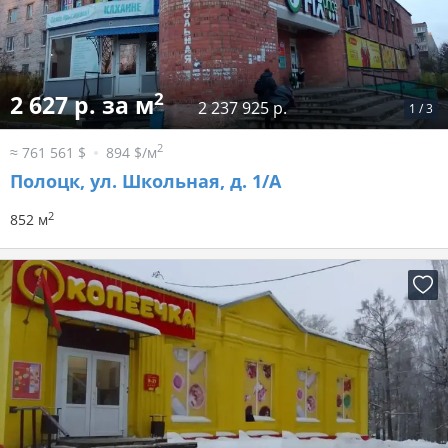
2
2 627 р. за м
2 237 925 р.
1
/
3
2
≈ 761 561 $
894 $/м
Полоцк, ул. Школьная, д. 1/А
2
852 м