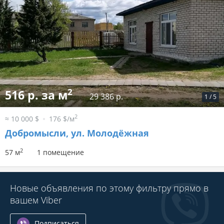
2
516 р. за м
29 386 р.
1
/
5
2
≈ 10 000 $
176 $/м
Добромысли, ул. Молодёжная
2
57 м
1 помещение
Новые объявления по этому фильтру прямо в
вашем Viber
Подписаться