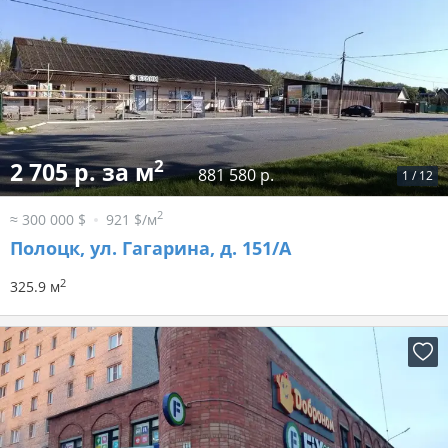
2
2 705 р. за м
881 580 р.
1
/
12
2
≈ 300 000 $
921 $/м
Полоцк, ул. Гагарина, д. 151/А
2
325.9 м