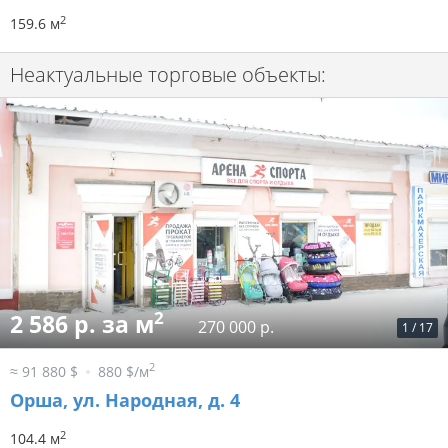
2
159.6 м
Неактуальные торговые объекты:
2
2 586 р. за м
270 000 р.
1
/
17
2
≈ 91 880 $
880 $/м
Орша, ул. Народная, д. 4
2
104.4 м