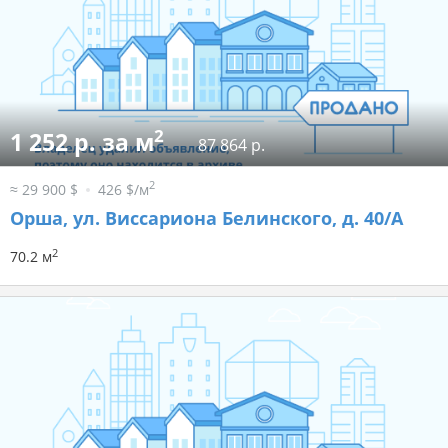
2
1 252 р. за м
87 864 р.
2
≈ 29 900 $
426 $/м
Орша, ул. Виссариона Белинского, д. 40/А
2
70.2 м