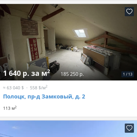
2
1 640 р. за м
185 250 р.
1
/
13
2
≈ 63 040 $
558 $/м
Полоцк, пр-д Замковый, д. 2
2
113 м