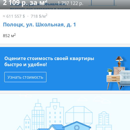
2
2 109 р. за м
1 797 122 р.
2
≈ 611 557 $
718 $/м
Полоцк, ул. Школьная, д. 1
2
852 м
Оцените стоимость своей квартиры
быстро и удобно!
Узнать стоимость