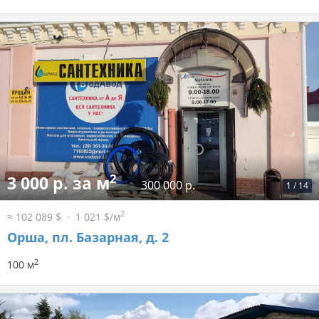
2
3 000 р. за м
300 000 р.
1
/
14
2
≈ 102 089 $
1 021 $/м
Орша, пл. Базарная, д. 2
2
100 м