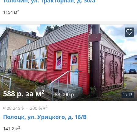
Толочин, ул. Тракторная, д. 30/а
2
1154 м
2
588 р. за м
83 000 р.
1
/
13
2
≈ 28 245 $
200 $/м
Полоцк, ул. Урицкого, д. 16/В
2
141.2 м