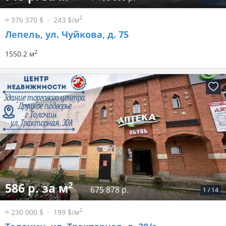
2
≈ 376 370 $
243 $/м
Лепель, ул. Чуйкова, д. 75
2
1550.2 м
2
586 р. за м
675 878 р.
1
/
14
2
≈ 230 000 $
199 $/м