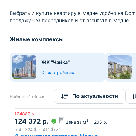
Выбрать и купить квартиру в Медне удобно на Domo
продажу без посредников и от агентств в Медне.
Жилые комплексы
ЖК "Чайка"
От застройщика
По актуальности
Найдено 1 объект
124887
р.
124 372
р.
2
Цена за м
:
1 208
р.
≈
42 324
$
411
$/м
2