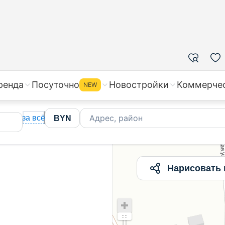
в Медне, цены на вторичное жилье
ренда
Посуточно
Новостройки
Коммерче
NEW
Адрес, район
за всё
BYN
Нарисовать 