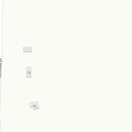
ника, 1а
ЖД №2 по ул. Папанина
(по генплану)
От застройщика