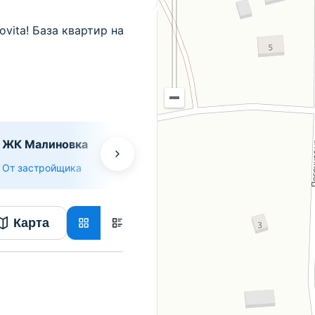
vita! База квартир на
ЖК Малиновка
ЖК по ул. Колес
От застройщика
От застройщика
Карта