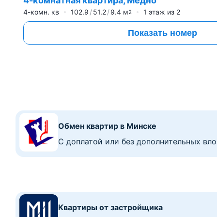
4-комнатная квартира, Медно
4-комн. кв
102.9
51.2
9.4
м
1
этаж из
2
2
Показать номер
Обмен квартир в Минске
C доплатой или без дополнительных вл
Квартиры от застройщика