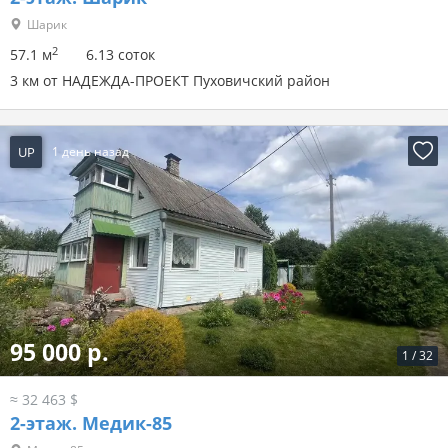
Шарик
2
57.1 м
6.13 соток
3 км от НАДЕЖДА-ПРОЕКТ Пуховичский район
UP
1 день назад
95 000 р.
1
/
32
≈ 32 463 $
2-этаж.
Медик-85