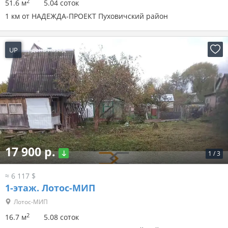
2
51.6 м
5.04 соток
1 км от НАДЕЖДА-ПРОЕКТ Пуховичский район
UP
1 день назад
17 900 р.
1
/
3
≈ 6 117 $
1-этаж.
Лотос-МИП
Лотос-МИП
2
16.7 м
5.08 соток