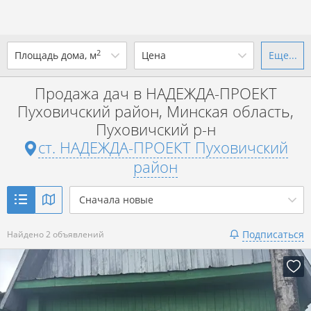
2
Площадь дома, м
Цена
Еще...
Ваш город -
ст. НАДЕЖДА-ПРОЕКТ
Пуховичский район
?
Продажа дач в НАДЕЖДА-ПРОЕКТ
от
до
от
до
Пуховичский район, Минская область,
Пуховичский р-н
Да
Выбрать город
р. за всё
ст. НАДЕЖДА-ПРОЕКТ Пуховичский
Показать 2 объявления
район
Показать 2 объявления
Сначала новые
Подписаться
Найдено 2 объявлений