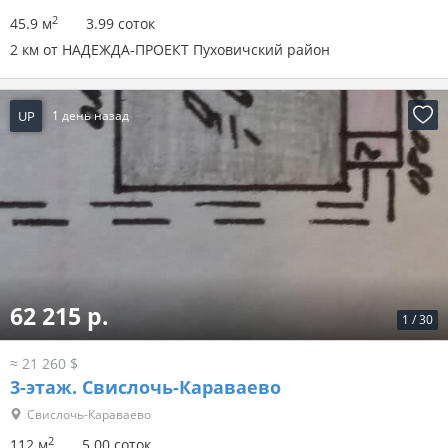
2
45.9 м
3.99 соток
2 км от НАДЕЖДА-ПРОЕКТ Пуховичский район
UP
1 день назад
62 215 р.
1
/
30
≈ 21 260 $
3-этаж.
Свислочь-Караваево
Свислочь-Караваево
2
112 м
5.00 соток