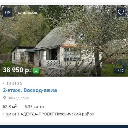
UP
1 день назад
38 950 р.
1
/
17
≈ 13 310 $
2-этаж.
Восход-авиа
Восход-авиа
2
62.3 м
6.35 соток
1 км от НАДЕЖДА-ПРОЕКТ Пуховичский район