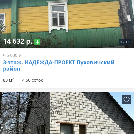
14 632 р.
1
/
15
≈ 5 000 $
3-этаж.
НАДЕЖДА-ПРОЕКТ Пуховичский
район
2
83 м
4.50 соток