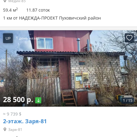
Медик-85
2
59.4 м
11.87 соток
1 км от НАДЕЖДА-ПРОЕКТ Пуховичский район
UP
1 день назад
28 500 р.
1
/
15
≈ 9 739 $
2-этаж.
Заря-81
Заря-81