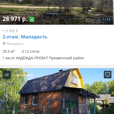
28 971 р.
1
/
13
≈ 9 900 $
2-этаж.
Маладость
Маладость
2
20.5 м
6.12 соток
1 км от НАДЕЖДА-ПРОЕКТ Пуховичский район
UP
1 день назад