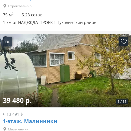
Строитель-96
2
75 м
5.23 соток
1 км от НАДЕЖДА-ПРОЕКТ Пуховичский район
UP
1 день назад
39 480 р.
1
/
11
≈ 13 491 $
1-этаж.
Малинники
Малинники