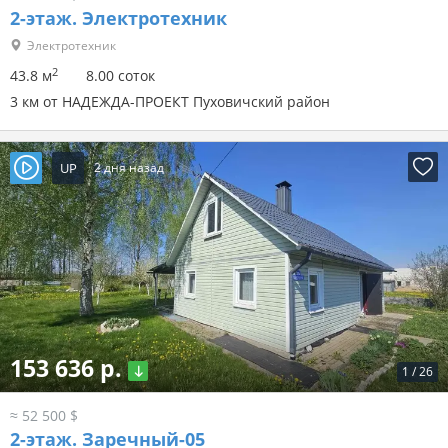
2-этаж.
Электротехник
Электротехник
2
43.8 м
8.00 соток
3 км от НАДЕЖДА-ПРОЕКТ Пуховичский район
UP
2 дня назад
153 636 р.
1
/
26
≈ 52 500 $
2-этаж.
Заречный-05