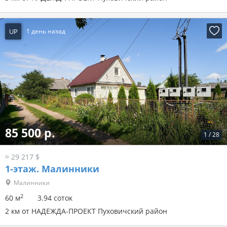
UP
1 день назад
85 500 р.
1
/
28
≈ 29 217 $
1-этаж.
Малинники
Малинники
2
60 м
3.94 соток
2 км от НАДЕЖДА-ПРОЕКТ Пуховичский район