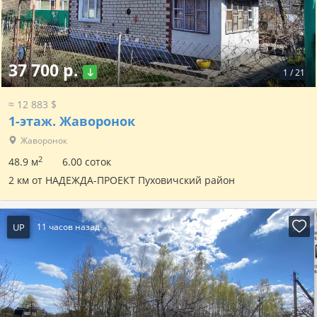
37 700 р.
1
/
21
≈ 12 883 $
1-этаж.
Жаворонок
Жаворонок
2
48.9 м
6.00 соток
2 км от НАДЕЖДА-ПРОЕКТ Пуховичский район
UP
11 часов назад