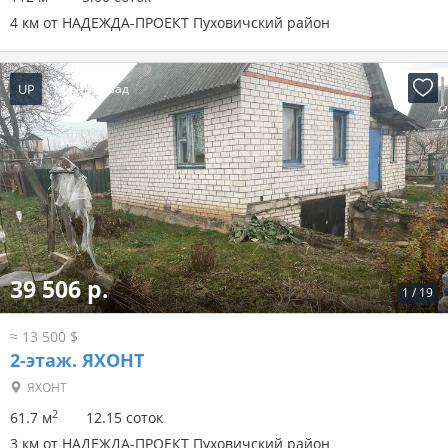
4 км от НАДЕЖДА-ПРОЕКТ Пуховичский район
UP
1 день назад
39 506 р.
1
/
19
≈ 13 500 $
2-этаж.
ЯХОНТ
ЯХОНТ
2
61.7 м
12.15 соток
3 км от НАДЕЖДА-ПРОЕКТ Пуховичский район