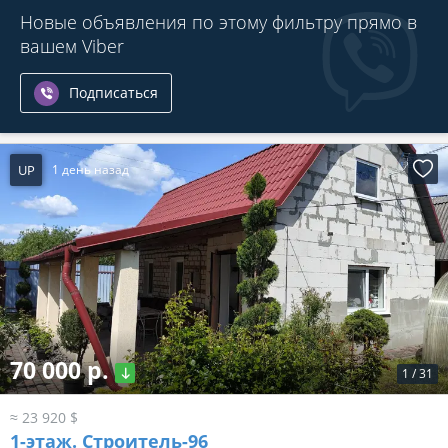
Новые объявления по этому фильтру прямо в
вашем Viber
Подписаться
UP
1 день назад
70 000 р.
1
/
31
≈ 23 920 $
1-этаж.
Строитель-96