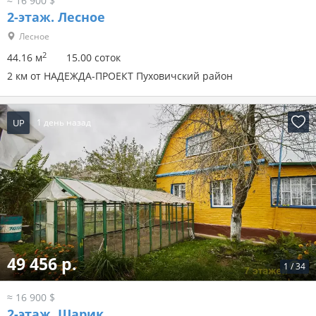
≈ 16 900 $
2-этаж.
Лесное
Лесное
2
44.16 м
15.00 соток
2 км от НАДЕЖДА-ПРОЕКТ Пуховичский район
UP
1 день назад
49 456 р.
1
/
34
≈ 16 900 $
2-этаж.
Шарик