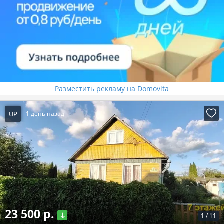
Разместить рекламу на Domovita
UP
1 день назад
23 500 р.
1
/
11