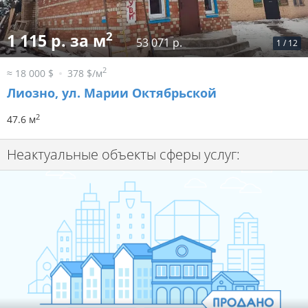
2
1 115 р. за м
53 071 р.
1
/
12
2
≈ 18 000 $
378 $/м
Лиозно, ул. Марии Октябрьской
2
47.6 м
Неактуальные объекты сферы услуг: