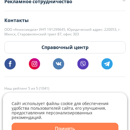
Рекламное сотрудничество
+375 33 376-13-70
editor@domovita.by
+375 29 563-15-61 Кристина Филюта
Контакты
kb@domovita.by
+375 29 179-11-28 Владислав Гладченко
ООО «Аниксмедиа» УНП 191299645, Юридический адрес: 220053, г.
Мы принимаем звонки и отвечаем на письма в будние дни с 9:00 до
Минск, Старовиленский тракт 87, офис 303
18:00.
vg@domovita.by
Справочный центр
Пишите и звоните нам в будние дни с 8:00 до 20:00.
Наш рейтинг 5 из 5 (1041)
Сайт использует файлы cookie для обеспечения
удобства пользователей сайта, его улучшения,
предоставления персонализированных
рекомендаций.
Telegram
Viber
Принять