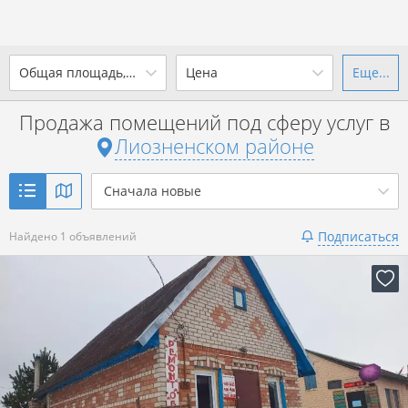
2
Общая площадь, м
Цена
Еще...
Ваш город -
district Лиозненский
район
?
Продажа помещений под сферу услуг в
от
до
от
до
Лиозненском районе
Да
Выбрать город
2
р. за м
Сначала новые
Показать 1 объявление
Подписаться
Найдено 1 объявлений
Показать 1 объявление