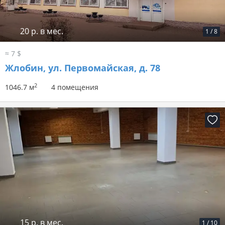
20 р. в мес.
1
/
8
≈ 7 $
Жлобин, ул. Первомайская, д. 78
2
1046.7 м
4 помещения
15 р. в мес.
1
/
10