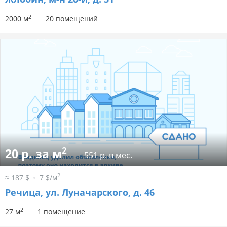
2
2000 м
20 помещений
2
20 р. за м
551 р. в мес.
2
≈ 187 $
7 $/м
Речица, ул. Луначарского, д. 46
2
27 м
1 помещение