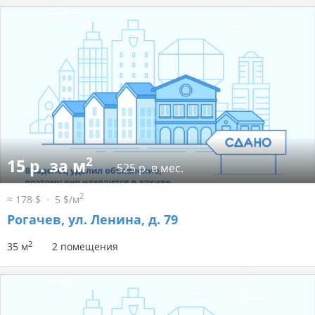
2
15 р. за м
525 р. в мес.
2
≈ 178 $
5 $/м
Рогачев, ул. Ленина, д. 79
2
35 м
2 помещения