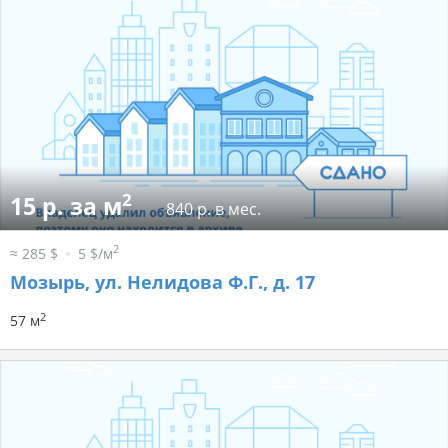
2
15 р. за м
840 р. в мес.
2
≈ 285 $
5 $/м
Мозырь, ул. Нелидова Ф.Г., д. 17
2
57 м