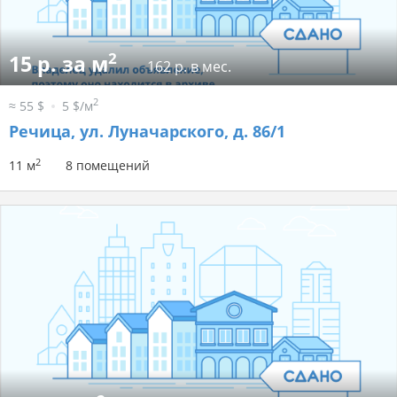
2
15 р. за м
162 р. в мес.
2
≈ 55 $
5 $/м
Речица, ул. Луначарского, д. 86/1
2
11 м
8 помещений