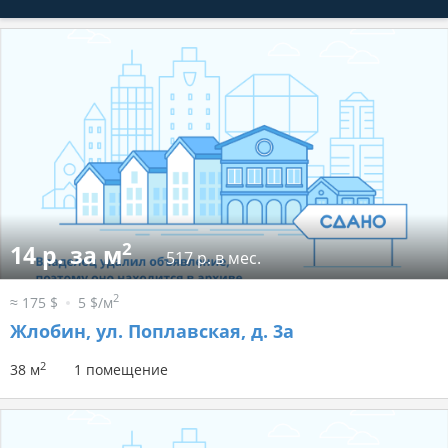
2
14 р. за м
517 р. в мес.
2
≈ 175 $
5 $/м
Жлобин, ул. Поплавская, д. 3а
2
38 м
1 помещение