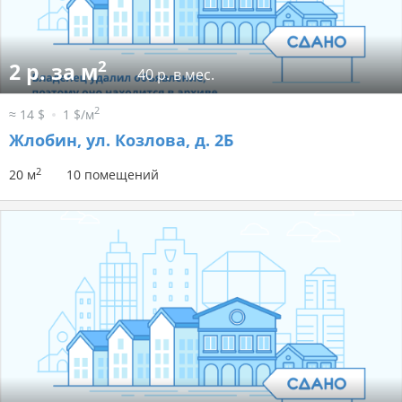
2
2 р. за м
40 р. в мес.
2
≈ 14 $
1 $/м
Жлобин, ул. Козлова, д. 2Б
2
20 м
10 помещений