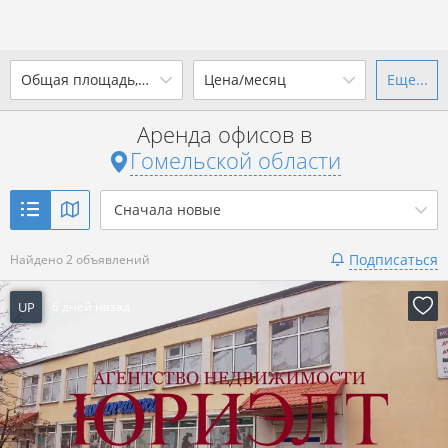
2
Общая площадь, м
Цена/месяц
Еще...
Ваш город -
state Гомельская
область
?
Аренда офисов в
от
до
от
до
Гомельской области
Да
Выбрать город
2
р. за м
Сначала новые
Показать 2 объявления
Подписаться
Найдено 2 объявлений
Показать 2 объявления
UP
6 дней назад