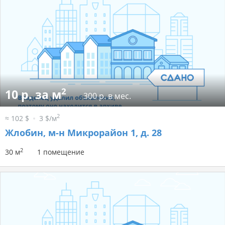
2
10 р. за м
300 р. в мес.
2
≈ 102 $
3 $/м
Жлобин, м-н Микрорайон 1, д. 28
2
30 м
1 помещение