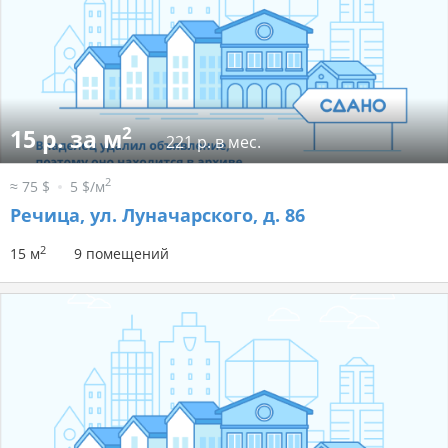
2
15 р. за м
221 р. в мес.
2
≈ 75 $
5 $/м
Речица, ул. Луначарского, д. 86
2
15 м
9 помещений