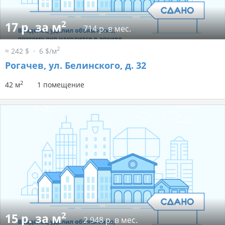
2
17 р. за м
714 р. в мес.
2
≈ 242 $
6 $/м
Рогачев, ул. Белинского, д. 32
2
42 м
1 помещение
2
15 р. за м
2 948 р. в мес.