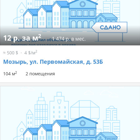
2
12 р. за м
1 474 р. в мес.
2
≈ 500 $
4 $/м
Мозырь, ул. Первомайская, д. 53Б
2
104 м
2 помещения