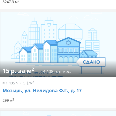
2
8247.3 м
2
15 р. за м
4 408 р. в мес.
2
≈ 1 495 $
5 $/м
Мозырь, ул. Нелидова Ф.Г., д. 17
2
299 м