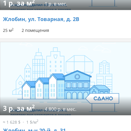
2
1 р. за м
1 р. в мес.
Жлобин, ул. Товарная, д. 2В
2
25 м
2 помещения
2
3 р. за м
4 800 р. в мес.
2
≈ 1 628 $
1 $/м
Жлобин, м-н 20-й, д. 31