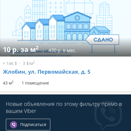
2
10 р. за м
430 р. в мес.
2
≈ 146 $
3 $/м
Жлобин, ул. Первомайская, д. 5
2
43 м
1 помещение
Новые объявления по этому фильтру прямо в
вашем Viber
Подписаться