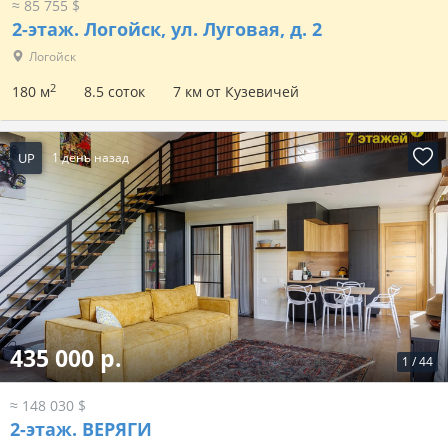
≈ 85 755 $
2-этаж.
Логойск, ул. Луговая, д. 2
Логойск
2
180 м
8.5 соток
7 км от Кузевичей
UP
1 день назад
435 000 р.
1
/
44
≈ 148 030 $
2-этаж.
ВЕРЯГИ