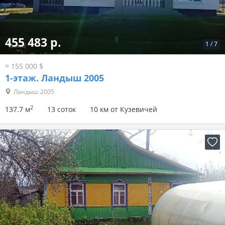
455 483 р.
1
/
7
≈ 155 000 $
1-этаж.
Ландыш 2005
Ландыш 2005
2
137.7 м
13 соток
10 км от Кузевичей