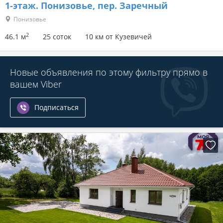
1-этаж.
Понизовье, пер. Заречный
Понизовье
2
46.1 м
25 соток
10 км от Кузевичей
Новые объявления по этому фильтру прямо в
вашем Viber
Подписаться