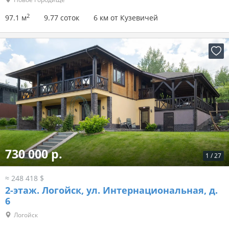
2
97.1 м
9.77 соток
6 км от Кузевичей
730 000 р.
1
/
27
≈ 248 418 $
2-этаж.
Логойск, ул. Интернациональная, д.
6
Логойск