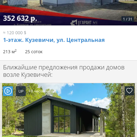
352 632 р.
1
/
31
≈ 120 000 $
1-этаж.
Кузевичи, ул. Центральная
2
213 м
25 соток
Ближайшие предложения продажи домов
возле Кузевичей:
UP
18 часов назад