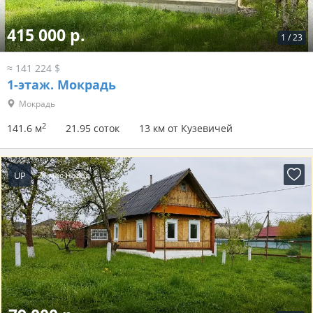
415 000 р.
1
/
23
≈ 141 224 $
1-этаж.
Мокрадь
Мокрадь
2
141.6 м
21.95 соток
13 км от Кузевичей
UP
21 час назад