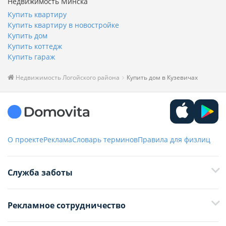
Недвижимость Минска
Купить квартиру
Купить квартиру в новостройке
Купить дом
Купить коттедж
Купить гараж
Недвижимость Логойского района
Купить дом в Кузевичах
О проекте
Реклама
Словарь терминов
Правила для физлиц
Служба заботы
+375 29 376-13-70
Рекламное сотрудничество
+375 33 376-13-70
editor@domovita.by
+375 29 563-15-61 Кристина Филюта