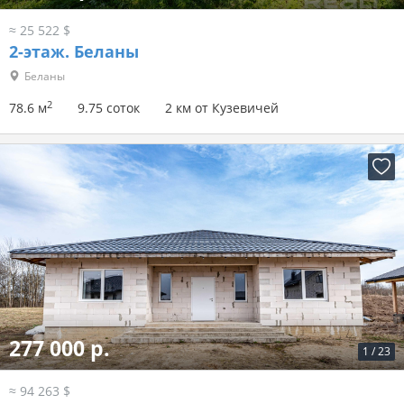
≈ 25 522 $
2-этаж.
Беланы
Беланы
2
78.6 м
9.75 соток
2 км от Кузевичей
277 000 р.
1
/
23
≈ 94 263 $