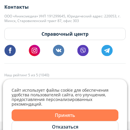
Контакты
kb@domovita.by
+375 29 179-11-28 Владислав Гладченко
ООО «Аниксмедиа» УНП 191299645, Юридический адрес: 220053, г.
Мы принимаем звонки и отвечаем на письма в будние дни с 9:00 до
Минск, Старовиленский тракт 87, офис 303
18:00.
vg@domovita.by
Справочный центр
Пишите и звоните нам в будние дни с 8:00 до 20:00.
Наш рейтинг 5 из 5 (1040)
Сайт использует файлы cookie для обеспечения
удобства пользователей сайта, его улучшения,
предоставления персонализированных
рекомендаций.
Telegram
Viber
Принять
Telegram
Отказаться
Политика конфиденциальности,