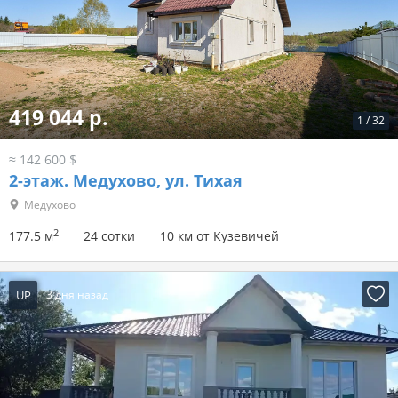
419 044 р.
1
/
32
≈ 142 600 $
2-этаж.
Медухово, ул. Тихая
Медухово
2
177.5 м
24 сотки
10 км от Кузевичей
UP
3 дня назад