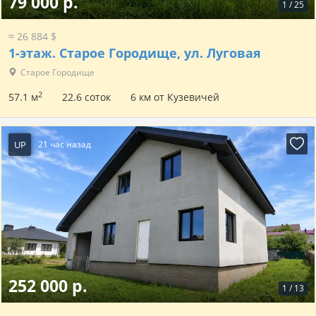
79 000 р.
1
/
25
≈ 26 884 $
1-этаж.
Старое Городище, ул. Луговая
Старое Городище
2
57.1 м
22.6 соток
6 км от Кузевичей
UP
21 час назад
252 000 р.
1
/
13