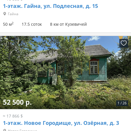
1-этаж.
Гайна, ул. Подлесная, д. 15
Гайна
2
50 м
17.5 соток
8 км от Кузевичей
52 500 р.
1
/
26
≈ 17 866 $
1-этаж.
Новое Городище, ул. Озёрная, д. 3
Новое Городище