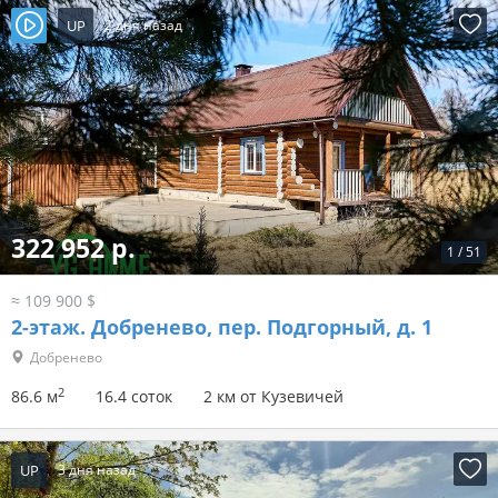
UP
2 дня назад
322 952 р.
1
/
51
≈ 109 900 $
2-этаж.
Добренево, пер. Подгорный, д. 1
Добренево
2
86.6 м
16.4 соток
2 км от Кузевичей
UP
3 дня назад