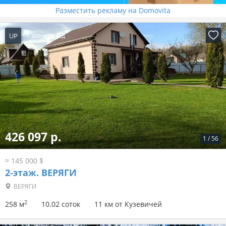
Разместить рекламу на Domovita
UP
1 день назад
426 097 р.
1
/
56
≈ 145 000 $
2-этаж.
ВЕРЯГИ
ВЕРЯГИ
2
258 м
10.02 соток
11 км от Кузевичей