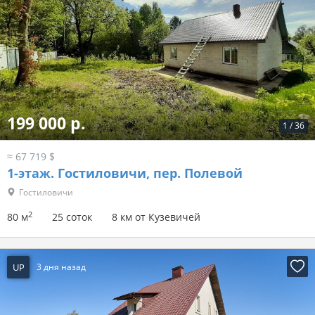
199 000 р.
1
/
36
≈ 67 719 $
1-этаж.
Гостиловичи, пер. Полевой
Гостиловичи
2
80 м
25 соток
8 км от Кузевичей
UP
3 дня назад