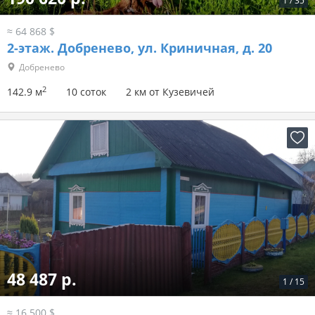
1
/
35
≈ 64 868 $
2-этаж.
Добренево, ул. Криничная, д. 20
Добренево
2
142.9 м
10 соток
2 км от Кузевичей
48 487 р.
1
/
15
≈ 16 500 $