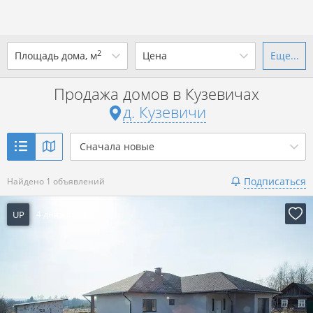
2
Площадь дома, м
Цена
Еще...
Ваш город -
д. Кузевичи
?
Продажа домов в Кузевичах
от
до
от
до
д. Кузевичи
Да
Выбрать город
р. за всё
Сначала новые
Показать 1 объявление
Подписаться
Найдено 1 объявлений
Показать 1 объявление
UP
4 дня назад