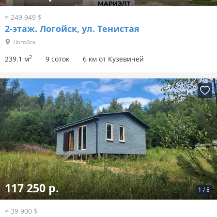
≈ 249 949 $
2-этаж.
Логойск, ул. Тенистая
Логойск
2
239.1 м
9 соток
6 км от Кузевичей
117 250 р.
1
/
8
≈ 39 900 $