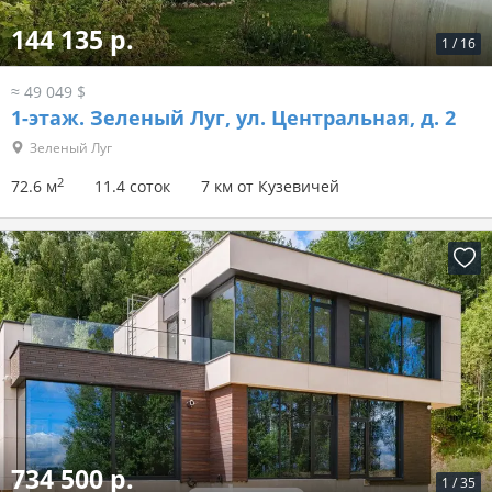
144 135 р.
1
/
16
≈ 49 049 $
1-этаж.
Зеленый Луг, ул. Центральная, д. 2
Зеленый Луг
2
72.6 м
11.4 соток
7 км от Кузевичей
734 500 р.
1
/
35