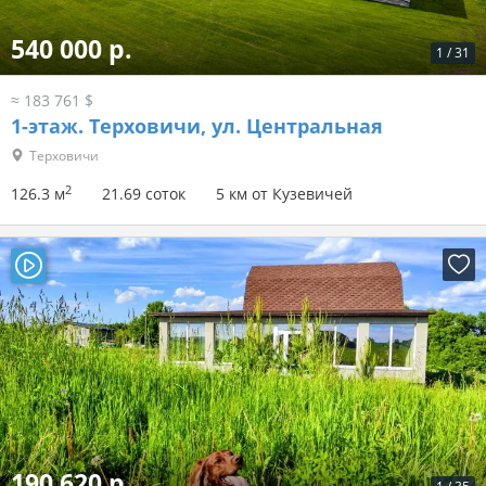
540 000 р.
1
/
31
≈ 183 761 $
1-этаж.
Терховичи, ул. Центральная
Терховичи
2
126.3 м
21.69 соток
5 км от Кузевичей
190 620 р.