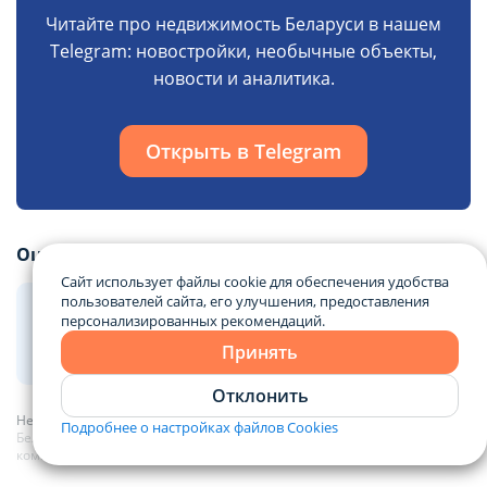
Читайте про недвижимость Беларуси в нашем
Telegram: новостройки, необычные объекты,
новости и аналитика.
Открыть в Telegram
Оцените статью:
Сайт использует файлы cookie для обеспечения удобства
пользователей сайта, его улучшения, предоставления
персонализированных рекомендаций.
Принять
1
0
0
0
0
Отклонить
Недвижимость Минска
Новости
Рынок клининговых услуг в
Подробнее о настройках файлов Cookies
Беларуси 2026: цены, тренды и как выбрать надежную
компанию