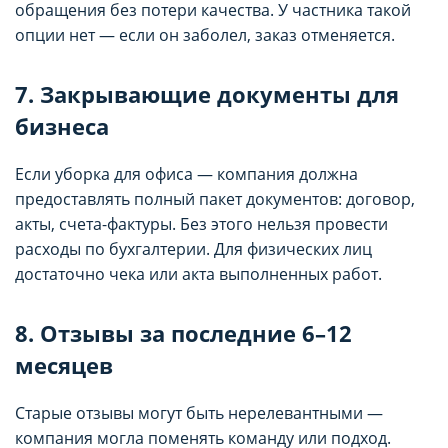
обращения без потери качества. У частника такой
целей маркетинга и улучшения качества
целей маркетинга и улучшения качества
опции нет — если он заболел, заказ отменяется.
рекламы (предоставление более актуального и
рекламы (предоставление более актуального и
подходящего контента и
подходящего контента и
персонализированного рекламного материала).
персонализированного рекламного материала).
7. Закрывающие документы для
Запретить хранение данного типа cookie-
Запретить хранение данного типа cookie-
бизнеса
файлов можно непосредственно на Сайте либо в
файлов можно непосредственно на Сайте либо в
настройках браузера.
настройках браузера.
Если уборка для офиса — компания должна
предоставлять полный пакет документов: договор,
акты, счета-фактуры. Без этого нельзя провести
расходы по бухгалтерии. Для физических лиц
достаточно чека или акта выполненных работ.
8. Отзывы за последние 6–12
месяцев
Старые отзывы могут быть нерелевантными —
компания могла поменять команду или подход.