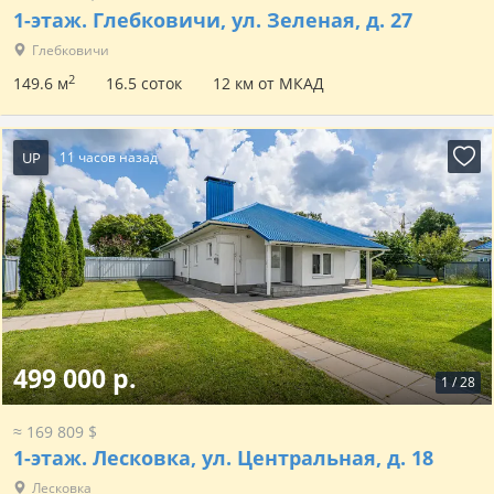
1-этаж.
Глебковичи, ул. Зеленая, д. 27
Глебковичи
2
149.6 м
16.5 соток
12 км от МКАД
UP
11 часов назад
499 000 р.
1
/
28
≈ 169 809 $
1-этаж.
Лесковка, ул. Центральная, д. 18
Лесковка