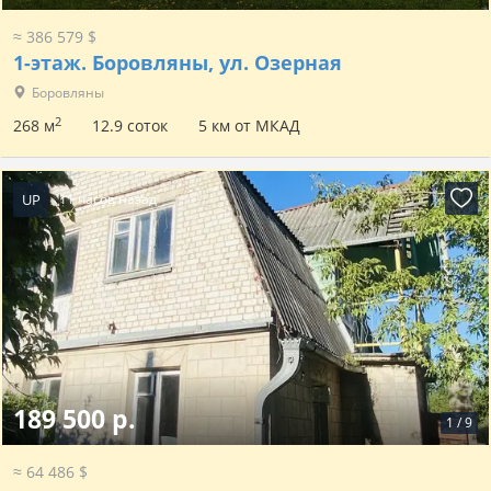
≈ 386 579 $
1-этаж.
Боровляны, ул. Озерная
Боровляны
2
268 м
12.9 соток
5 км от МКАД
UP
11 часов назад
189 500 р.
1
/
9
≈ 64 486 $