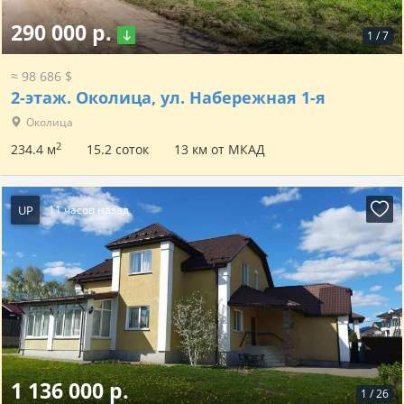
290 000 р.
1
/
7
≈ 98 686 $
2-этаж.
Околица, ул. Набережная 1-я
Околица
2
234.4 м
15.2 соток
13 км от МКАД
UP
11 часов назад
1 136 000 р.
1
/
26