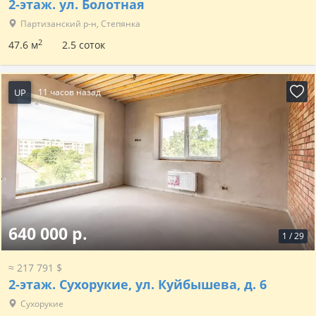
2-этаж.
ул. Болотная
Партизанский р-н, Степянка
2
47.6 м
2.5 соток
UP
11 часов назад
640 000 р.
1
/
29
≈ 217 791 $
2-этаж.
Сухорукие, ул. Куйбышева, д. 6
Сухорукие