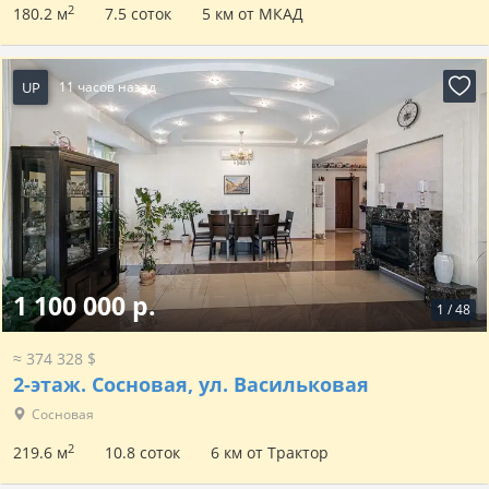
2
180.2 м
7.5 соток
5 км от МКАД
UP
11 часов назад
1 100 000 р.
1
/
48
≈ 374 328 $
2-этаж.
Сосновая, ул. Васильковая
Сосновая
2
219.6 м
10.8 соток
6 км от Трактор