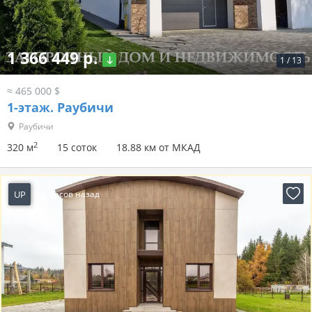
1 366 449 р.
1
/
13
≈ 465 000 $
1-этаж.
Раубичи
Раубичи
2
320 м
15 соток
18.88 км от МКАД
UP
11 часов назад