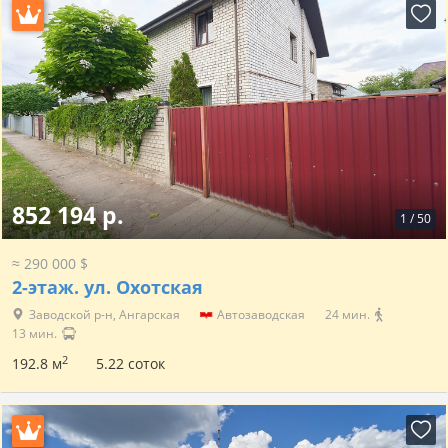
852 194 р.
1
/
50
≈ 290 000 $
2-этаж.
ул. Охотская
Заводской р-н, Ангарская
Автозаводская
24 мин.
13 мин.
2
192.8 м
5.22 соток