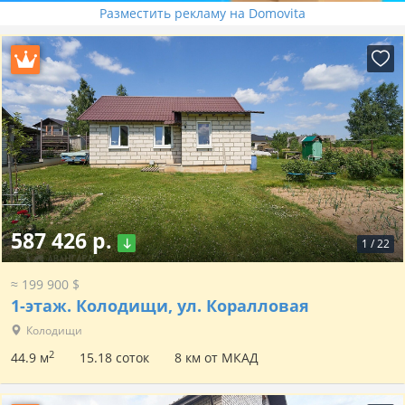
Разместить рекламу на Domovita
587 426 р.
1
/
22
≈ 199 900 $
1-этаж.
Колодищи, ул. Коралловая
Колодищи
2
44.9 м
15.18 соток
8 км от МКАД