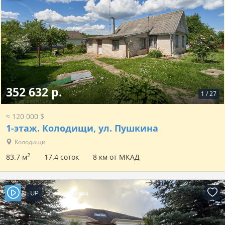
352 632 р.
1
/
27
≈ 120 000 $
1-этаж.
Колодищи, ул. Пушкина
Колодищи
2
83.7 м
17.4 соток
8 км от МКАД
UP
9 часов назад