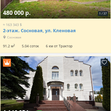
480 000 р.
1
/
37
≈ 163 343 $
2-этаж.
Сосновая, ул. Кленовая
Сосновая
2
91.2 м
5.04 соток
6 км от Трактор