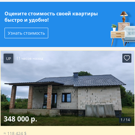
Оцените стоимость своей квартиры
быстро и удобно!
Узнать стоимость
UP
11 часов назад
348 000 р.
1
/
14
≈ 118 424 $