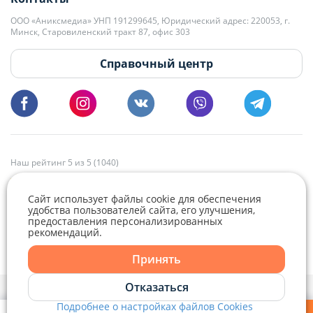
kb@domovita.by
+375 29 179-11-28 Владислав Гладченко
ООО «Аниксмедиа» УНП 191299645, Юридический адрес: 220053, г.
Мы принимаем звонки и отвечаем на письма в будние дни с 9:00 до
Минск, Старовиленский тракт 87, офис 303
18:00.
vg@domovita.by
Справочный центр
Пишите и звоните нам в будние дни с 8:00 до 20:00.
Наш рейтинг 5 из 5 (1040)
Сайт использует файлы cookie для обеспечения
удобства пользователей сайта, его улучшения,
предоставления персонализированных
рекомендаций.
Telegram
Viber
Принять
Telegram
Отказаться
Политика конфиденциальности,
Политика обработки файлов cookie
и
Выбор настроек Cookie
Подробнее о настройках файлов Cookies