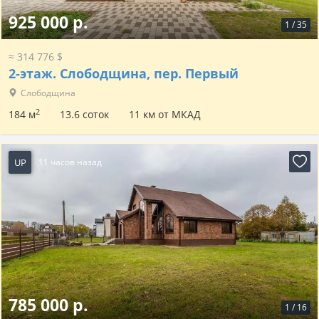
925 000 р.
1
/
35
≈ 314 776 $
2-этаж.
Слободщина, пер. Первый
Слободщина
2
184 м
13.6 соток
11 км от МКАД
UP
11 часов назад
785 000 р.
1
/
16