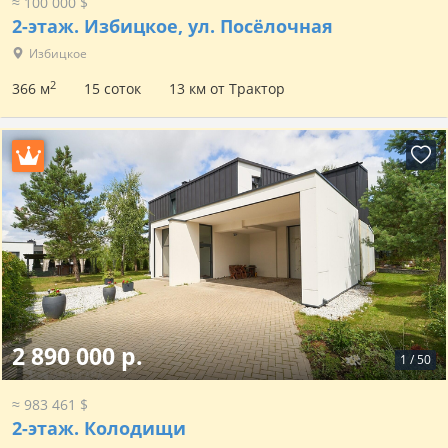
≈ 100 000 $
2-этаж.
Избицкое, ул. Посёлочная
Избицкое
2
366 м
15 соток
13 км от Трактор
2 890 000 р.
1
/
50
≈ 983 461 $
2-этаж.
Колодищи