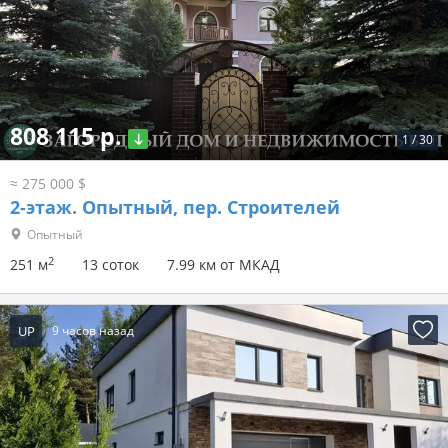
808 115 р.
1
/
30
≈ 275 000 $
2-этаж.
Опытный, пер. Строителей
Опытный
2
251 м
13 соток
7.99 км от МКАД
UP
9 часов назад