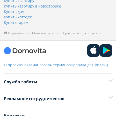
Купить квартиру
Купить квартиру в новостройке
Купить дом
Купить коттедж
Купить гараж
Недвижимость Минского района
Купить коттедж в Трактор
О проекте
Реклама
Словарь терминов
Правила для физлиц
Служба заботы
+375 29 376-13-70
Рекламное сотрудничество
+375 33 376-13-70
editor@domovita.by
+375 29 563-15-61 Кристина Филюта
Контакты