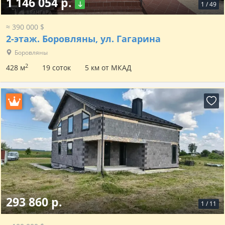
1 146 054 р.
1
/
49
≈ 390 000 $
2-этаж.
Боровляны, ул. Гагарина
Боровляны
2
428 м
19 соток
5 км от МКАД
293 860 р.
1
/
11