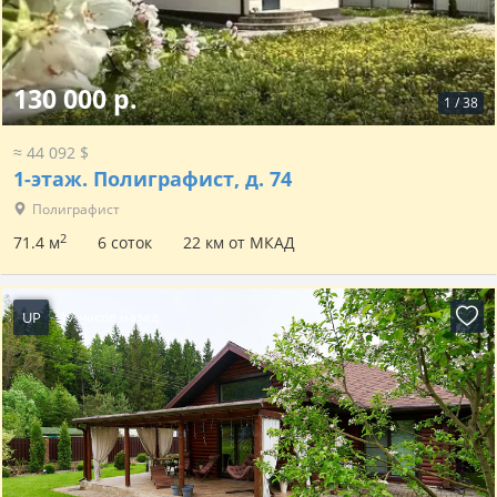
130 000 р.
1
/
38
≈ 44 092 $
1-этаж.
Полиграфист, д. 74
Полиграфист
2
71.4 м
6 соток
22 км от МКАД
UP
17 часов назад