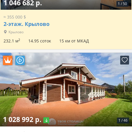
1 046 682 р.
1
/
50
≈ 355 000 $
2-этаж.
Крылово
Крылово
2
232.1 м
14.95 соток
15 км от МКАД
1 028 992 р.
1
/
46