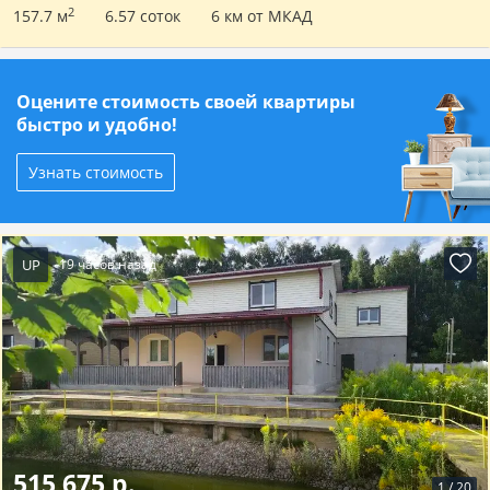
2
157.7 м
6.57 соток
6 км от МКАД
Оцените стоимость своей квартиры
быстро и удобно!
Узнать стоимость
UP
19 часов назад
515 675 р.
1
/
20