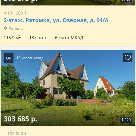
≈ 174 900 $
2-этаж.
Ратомка, ул. Озёрная, д. 94/А
Ратомка
2
115.9 м
18 соток
6 км от МКАД
UP
19 часов назад
303 685 р.
1
/
29
≈ 103 000 $