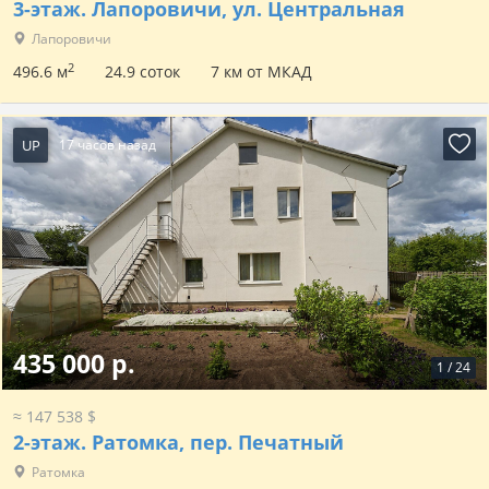
3-этаж.
Лапоровичи, ул. Центральная
Лапоровичи
2
496.6 м
24.9 соток
7 км от МКАД
UP
17 часов назад
435 000 р.
1
/
24
≈ 147 538 $
2-этаж.
Ратомка, пер. Печатный
Ратомка