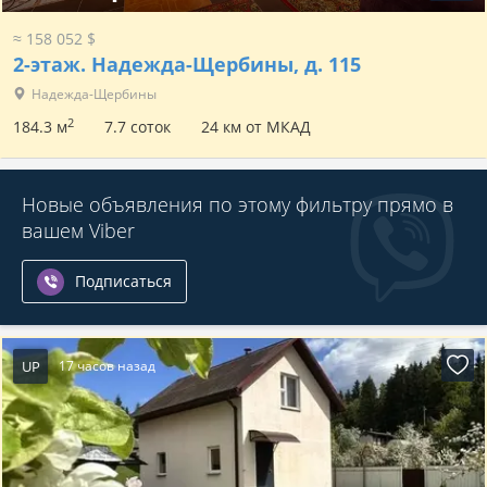
≈ 158 052 $
2-этаж.
Надежда-Щербины, д. 115
Надежда-Щербины
2
184.3 м
7.7 соток
24 км от МКАД
Новые объявления по этому фильтру прямо в
вашем Viber
Подписаться
UP
17 часов назад