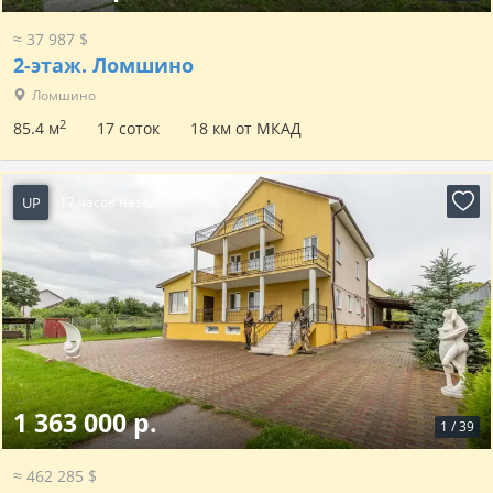
≈ 37 987 $
2-этаж.
Ломшино
Ломшино
2
85.4 м
17 соток
18 км от МКАД
UP
17 часов назад
1 363 000 р.
1
/
39
≈ 462 285 $