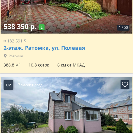
538 350 р.
1
/
50
≈ 182 591 $
2-этаж.
Ратомка, ул. Полевая
Ратомка
2
388.8 м
10.8 соток
6 км от МКАД
UP
17 часов назад