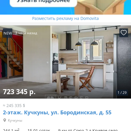
Разместить рекламу на Domovita
NEW
3 часа назад
723 345 р.
1
/
29
≈ 245 335 $
2-этаж.
Кучкуны, ул. Бородинская, д. 55
Кучкуны
2
244.1 м
15.01 соток
9 км от Союз-2 д.Кривое село