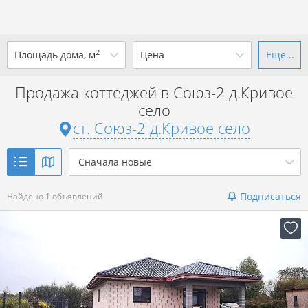
2
Площадь дома, м
Цена
Еще...
Ваш город -
ст. Союз-2 д.Кривое
село
?
Продажа коттеджей в Союз-2 д.Кривое
от
до
от
до
село
ст. Союз-2 д.Кривое село
Да
Выбрать город
р. за всё
Показать 1 объявление
Сначала новые
Показать 1 объявление
Подписаться
Найдено 1 объявлений