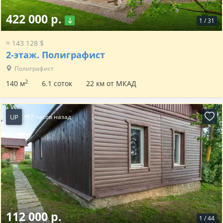
422 000 р.
1
/
31
≈ 143 128 $
2-этаж.
Полиграфист
Полиграфист
2
140 м
6.1 соток
22 км от МКАД
UP
17 часов назад
112 000 р.
1
/
44