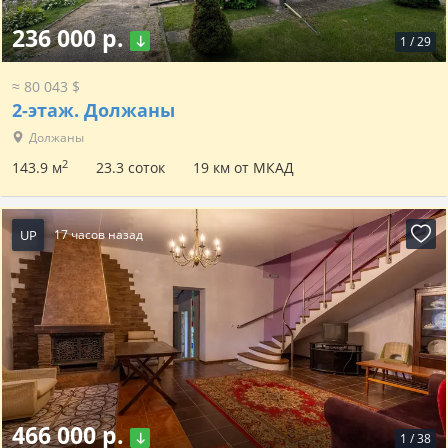
236 000 р.
1
/
29
≈ 80 043 $
2-этаж.
Должаны
Должаны
2
143.9 м
23.3 соток
19 км от МКАД
UP
17 часов назад
466 000 р.
1
/
38