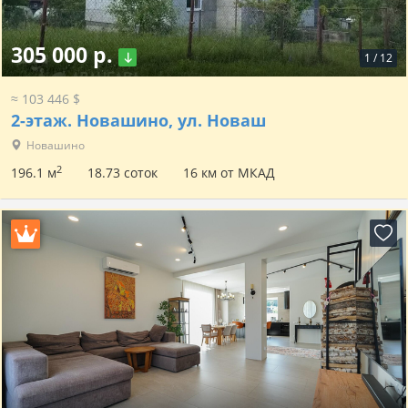
305 000 р.
1
/
12
≈ 103 446 $
2-этаж.
Новашино, ул. Новаш
Новашино
2
196.1 м
18.73 соток
16 км от МКАД