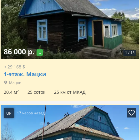
86 000 р.
1
/
15
≈ 29 168 $
1-этаж.
Мацки
Мацки
2
20.4 м
25 соток
25 км от МКАД
UP
17 часов назад