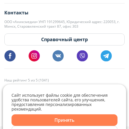
editor@domovita.by
+375 29 563-15-61 Кристина Филюта
Контакты
kb@domovita.by
+375 29 179-11-28 Владислав Гладченко
ООО «Аниксмедиа» УНП 191299645, Юридический адрес: 220053, г.
Мы принимаем звонки и отвечаем на письма в будние дни с 9:00 до
Минск, Старовиленский тракт 87, офис 303
18:00.
vg@domovita.by
Справочный центр
Пишите и звоните нам в будние дни с 8:00 до 20:00.
Наш рейтинг 5 из 5 (1041)
Сайт использует файлы cookie для обеспечения
удобства пользователей сайта, его улучшения,
предоставления персонализированных
рекомендаций.
Telegram
Viber
Принять
Telegram