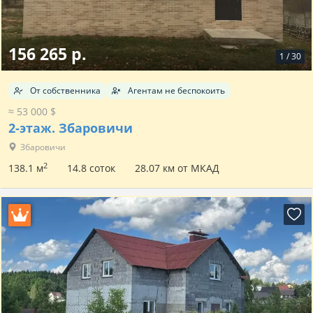
156 265 р.
1
/
30
От собственника
Агентам не беспокоить
≈ 53 000 $
2-этаж.
Збаровичи
Збаровичи
2
138.1 м
14.8 соток
28.07 км от МКАД