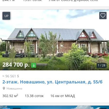
UP
5 часов назад
284 700 р.
1
/
28
≈ 96 561 $
2-этаж.
Новашино, ул. Центральная, д. 55/б
Новашино
2
302.92 м
13.38 соток
16 км от МКАД