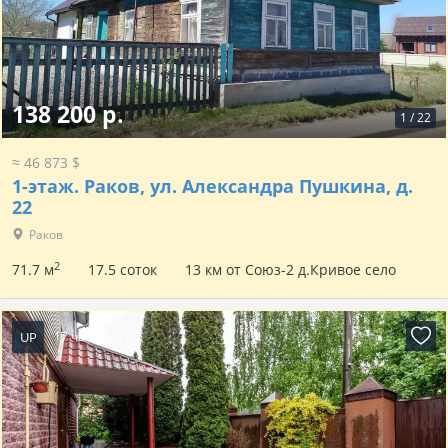
138 200 р.
1
/
22
≈ 46 873 $
1-этаж.
Раков, ул. Александра Пушкина, д.
22
Раков
2
71.7 м
17.5 соток
13 км от Союз-2 д.Кривое село
UP
17 часов назад