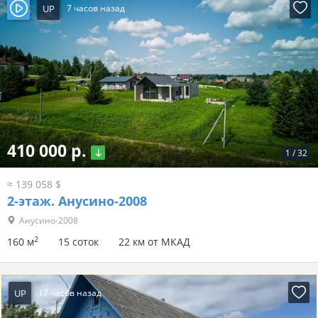
UP
7 часов назад
410 000 р.
1
/
32
≈ 139 058 $
2-этаж.
Анусино-2008
Анусино-2008
2
160 м
15 соток
22 км от МКАД
UP
17 часов назад